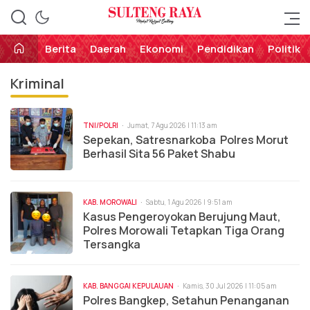
Perekat Rakyat Sulteng
Sulteng Raya
Berita
Daerah
Ekonomi
Pendidikan
Politik
Kriminal
TNI/POLRI
Jumat, 7 Agu 2026 | 11:13 am
Sepekan, Satresnarkoba Polres Morut
Berhasil Sita 56 Paket Shabu
KAB. MOROWALI
Sabtu, 1 Agu 2026 | 9:51 am
Kasus Pengeroyokan Berujung Maut,
Polres Morowali Tetapkan Tiga Orang
Tersangka
KAB. BANGGAI KEPULAUAN
Kamis, 30 Jul 2026 | 11:05 am
Polres Bangkep, Setahun Penanganan