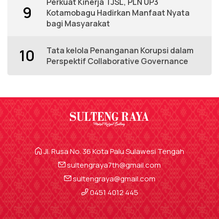
Perkuat Kinerja TJSL, PLN UP3
9
Kotamobagu Hadirkan Manfaat Nyata
bagi Masyarakat
Tata kelola Penanganan Korupsi dalam
10
Perspektif Collaborative Governance
Jl. Rusa No. 36 Kota Palu Sulawesi Tengah
sultengraya7th@gmail.com
sultengraya@gmail.com
0451 4012 445