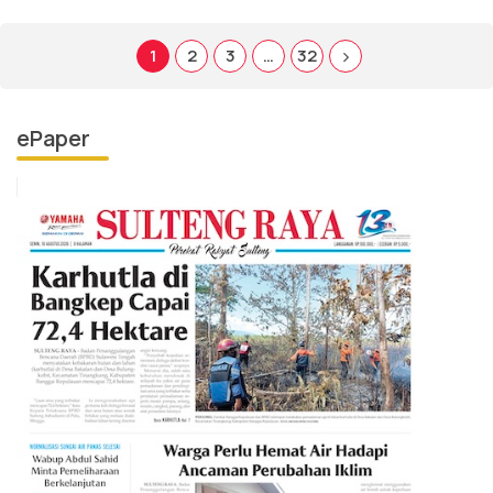
1
2
3
…
32
ePaper