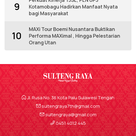
9
Kotamobagu Hadirkan Manfaat Nyata
bagi Masyarakat
MAXi Tour Boemi Nusantara Buktikan
10
Performa MAXimal , Hingga Pelestarian
Orang Utan
Jl. Rusa No. 36 Kota Palu Sulawesi Tengah
sultengraya7th@gmail.com
sultengraya@gmail.com
0451 4012 445