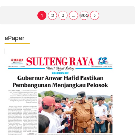
1
2
3
…
865
ePaper