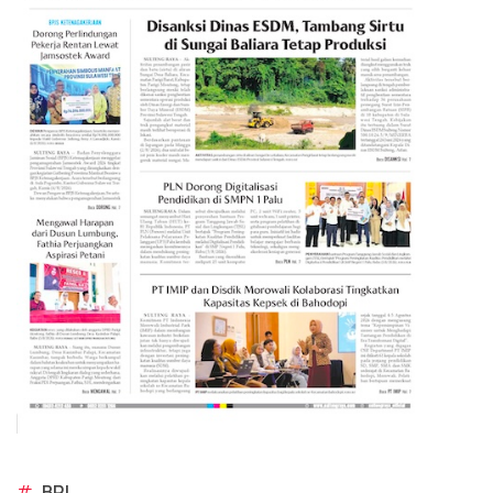
#
BRI