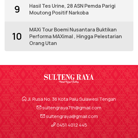
Hasil Tes Urine, 28 ASN Pemda Parigi
9
Moutong Positif Narkoba
MAXi Tour Boemi Nusantara Buktikan
10
Performa MAXimal , Hingga Pelestarian
Orang Utan
Jl. Rusa No. 36 Kota Palu Sulawesi Tengah
sultengraya7th@gmail.com
sultengraya@gmail.com
0451 4012 445