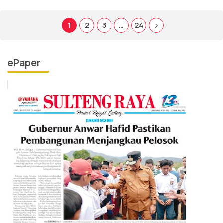
1
2
3
…
24
ePaper