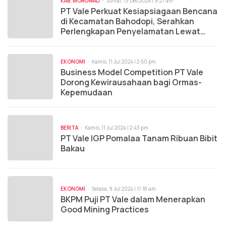
KAB. MOROWALI
Jumat, 13 Des 2024 | 9:27 am
PT Vale Perkuat Kesiapsiagaan Bencana
di Kecamatan Bahodopi, Serahkan
Perlengkapan Penyelamatan Lewat
Program PPM 2024
EKONOMI
Kamis, 11 Jul 2024 | 2:50 pm
Business Model Competition PT Vale
Dorong Kewirausahaan bagi Ormas-
Kepemudaan
BERITA
Kamis, 11 Jul 2024 | 2:43 pm
PT Vale IGP Pomalaa Tanam Ribuan Bibit
Bakau
EKONOMI
Selasa, 9 Jul 2024 | 11:18 am
BKPM Puji PT Vale dalam Menerapkan
Good Mining Practices