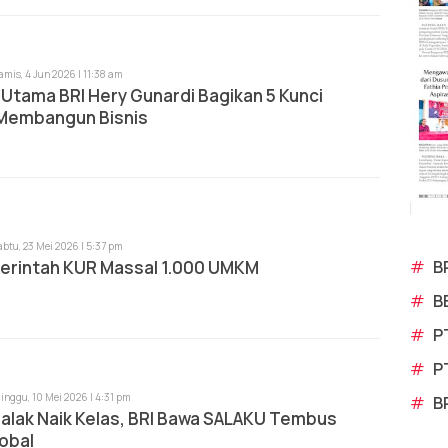
amis, 4 Jun 2026 | 11:38 am
 Utama BRI Hery Gunardi Bagikan 5 Kunci
Membangun Bisnis
abtu, 23 Mei 2026 | 5:37 pm
#
B
erintah KUR Massal 1.000 UMKM
#
B
#
P
#
P
inggu, 10 Mei 2026 | 4:31 pm
#
B
alak Naik Kelas, BRI Bawa SALAKU Tembus
obal