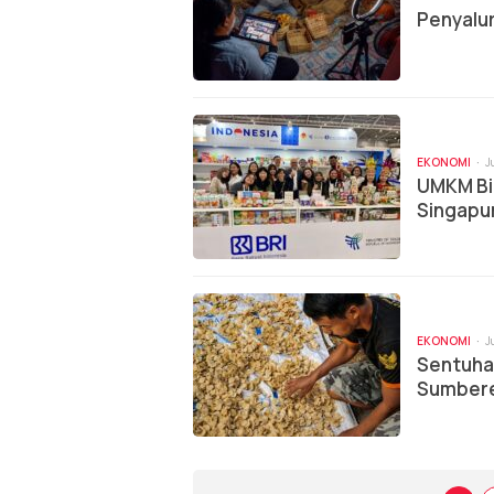
Penyalur
EKONOMI
J
UMKM Bi
Singapur
Go Inter
EKONOMI
J
Sentuha
Sumbere
Bersinar