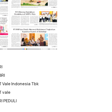
RI
BRI
T Vale Indonesia Tbk
T vale
RI PEDULI