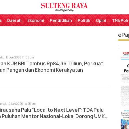
Perekat Rakyat Sulteng
Sulteng Raya
a
Daerah
Ekonomi
Pendidikan
Politik
Opini
TNI/Polr
ePa
abu, 17 Jun 2026 | 1:05 pm
an KUR BRI Tembus Rp84,36 Triliun, Perkuat
an Pangan dan Ekonomi Kerakyatan
umat, 12 Jun 2026 | 4:25 pm
rausaha Palu “Local to Next Level”: TDA Palu
n Puluhan Mentor Nasional-Lokal Dorong UMKM
as