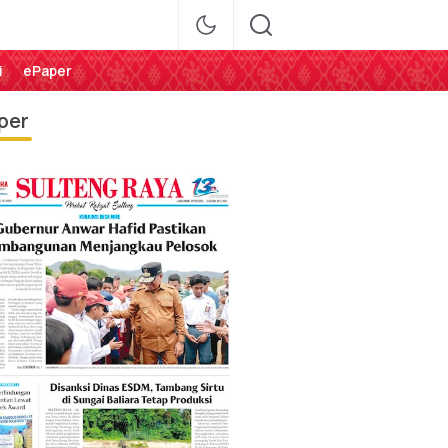
i
ePaper
per