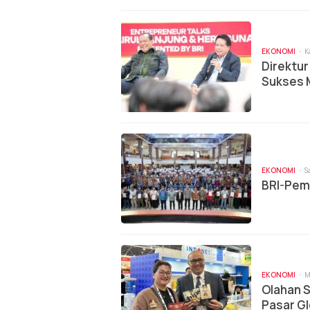
EKONOMI
K
Direktur
Sukses 
EKONOMI
S
BRI-Pem
EKONOMI
M
Olahan S
Pasar Gl