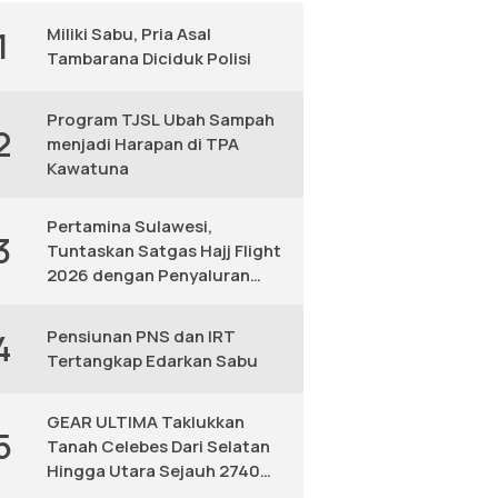
Miliki Sabu, Pria Asal
1
Tambarana Diciduk Polisi
Program TJSL Ubah Sampah
2
menjadi Harapan di TPA
Kawatuna
Pertamina Sulawesi,
3
Tuntaskan Satgas Hajj Flight
2026 dengan Penyaluran
Avtur Andal
Pensiunan PNS dan IRT
4
Tertangkap Edarkan Sabu
GEAR ULTIMA Taklukkan
5
Tanah Celebes Dari Selatan
Hingga Utara Sejauh 2740
KM