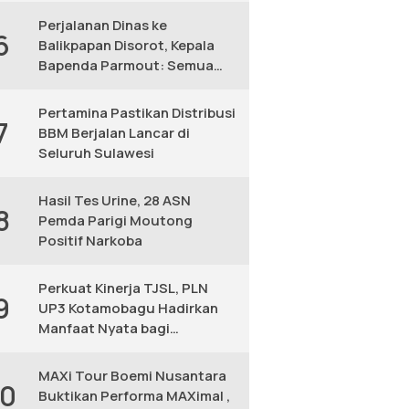
Perjalanan Dinas ke
6
Balikpapan Disorot, Kepala
Bapenda Parmout: Semua
yang Ikut Adalah Pegawai
Pertamina Pastikan Distribusi
7
BBM Berjalan Lancar di
Seluruh Sulawesi
Hasil Tes Urine, 28 ASN
8
Pemda Parigi Moutong
Positif Narkoba
Perkuat Kinerja TJSL, PLN
9
UP3 Kotamobagu Hadirkan
Manfaat Nyata bagi
Masyarakat
MAXi Tour Boemi Nusantara
10
Buktikan Performa MAXimal ,