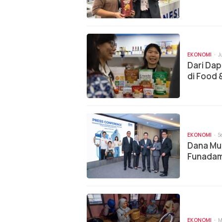
EKONOMI
J
Dari Dap
di Food 
Sehat
EKONOMI
S
Dana Mur
Funadam
EKONOMI
M