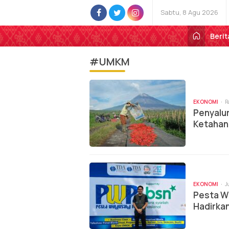
Sabtu, 8 Agu 2026
Berit
#UMKM
EKONOMI
R
Penyalur
Ketahan
EKONOMI
J
Pesta Wi
Hadirka
Naik Kel