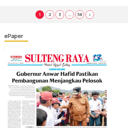
1
2
3
…
58
ePaper