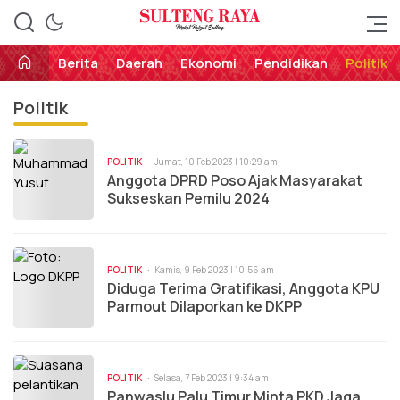
Perekat Rakyat Sulteng
Sulteng Raya
Berita
Daerah
Ekonomi
Pendidikan
Politik
Politik
POLITIK
Jumat, 10 Feb 2023 | 10:29 am
Anggota DPRD Poso Ajak Masyarakat
Sukseskan Pemilu 2024
POLITIK
Kamis, 9 Feb 2023 | 10:56 am
Diduga Terima Gratifikasi, Anggota KPU
Parmout Dilaporkan ke DKPP
POLITIK
Selasa, 7 Feb 2023 | 9:34 am
Panwaslu Palu Timur Minta PKD Jaga