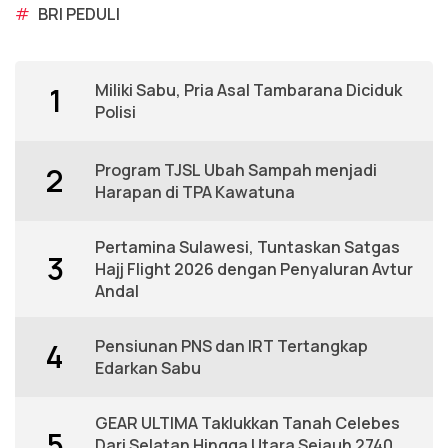
#
BRI PEDULI
Miliki Sabu, Pria Asal Tambarana Diciduk
1
Polisi
Program TJSL Ubah Sampah menjadi
2
Harapan di TPA Kawatuna
Pertamina Sulawesi, Tuntaskan Satgas
3
Hajj Flight 2026 dengan Penyaluran Avtur
Andal
Pensiunan PNS dan IRT Tertangkap
4
Edarkan Sabu
GEAR ULTIMA Taklukkan Tanah Celebes
5
Dari Selatan Hingga Utara Sejauh 2740