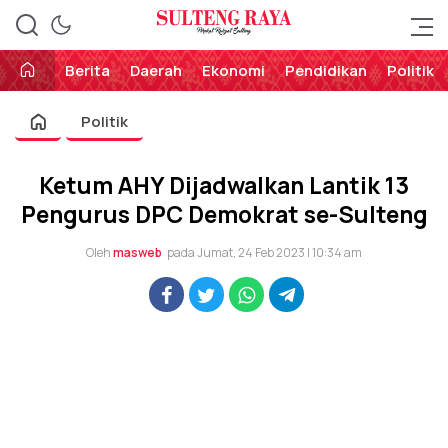
Perekat Rakyat Sulteng
Sulteng Raya
Berita
Daerah
Ekonomi
Pendidikan
Politik
Politik
Ketum AHY Dijadwalkan Lantik 13
Pengurus DPC Demokrat se-Sulteng
Oleh
masweb
pada Jumat, 24 Feb 2023 | 10:34 am