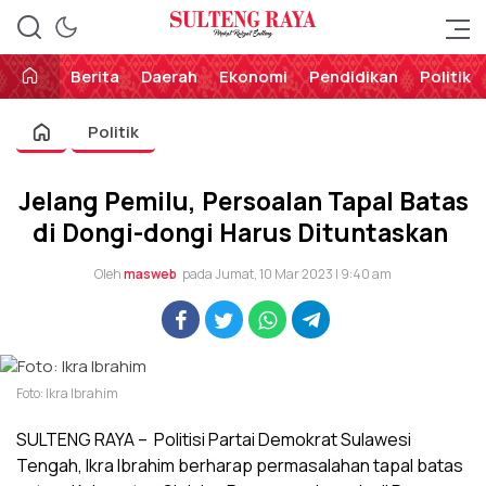
Perekat Rakyat Sulteng
Sulteng Raya
Berita
Daerah
Ekonomi
Pendidikan
Politik
Politik
Jelang Pemilu, Persoalan Tapal Batas
di Dongi-dongi Harus Dituntaskan
Oleh
masweb
pada Jumat, 10 Mar 2023 | 9:40 am
Foto: Ikra Ibrahim
SULTENG RAYA – Politisi Partai Demokrat Sulawesi
Tengah, Ikra Ibrahim berharap permasalahan tapal batas