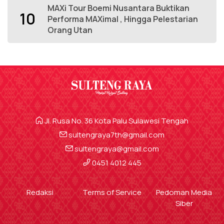
MAXi Tour Boemi Nusantara Buktikan
10
Performa MAXimal , Hingga Pelestarian
Orang Utan
Jl. Rusa No. 36 Kota Palu Sulawesi Tengah
sultengraya7th@gmail.com
sultengraya@gmail.com
0451 4012 445
Redaksi
Terms of Service
Pedoman Media
Siber