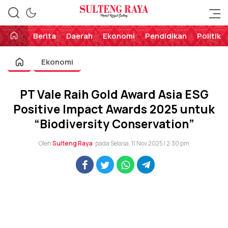
Perekat Rakyat Sulteng
Sulteng Raya
Berita
Daerah
Ekonomi
Pendidikan
Politik
Ekonomi
PT Vale Raih Gold Award Asia ESG
Positive Impact Awards 2025 untuk
“Biodiversity Conservation”
Oleh
Sulteng Raya
pada Selasa, 11 Nov 2025 | 2:30 pm