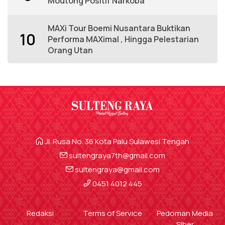
Moutong Positif Narkoba
MAXi Tour Boemi Nusantara Buktikan
10
Performa MAXimal , Hingga Pelestarian
Orang Utan
Jl. Rusa No. 36 Kota Palu Sulawesi Tengah
sultengraya7th@gmail.com
sultengraya@gmail.com
0451 4012 445
Redaksi
Terms of Service
Pedoman Media
Siber