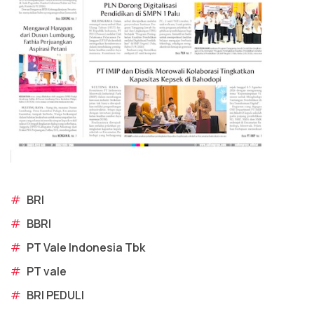
#
BRI
#
BBRI
#
PT Vale Indonesia Tbk
#
PT vale
#
BRI PEDULI