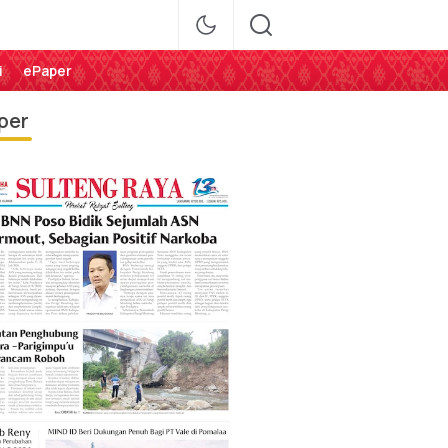
i
ePaper
per