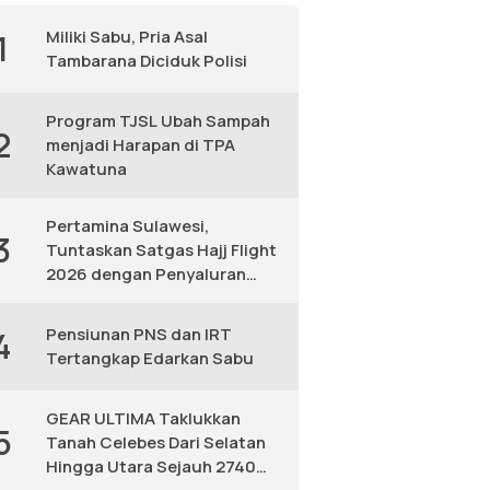
Miliki Sabu, Pria Asal
1
Tambarana Diciduk Polisi
Program TJSL Ubah Sampah
2
menjadi Harapan di TPA
Kawatuna
Pertamina Sulawesi,
3
Tuntaskan Satgas Hajj Flight
2026 dengan Penyaluran
Avtur Andal
Pensiunan PNS dan IRT
4
Tertangkap Edarkan Sabu
GEAR ULTIMA Taklukkan
5
Tanah Celebes Dari Selatan
Hingga Utara Sejauh 2740