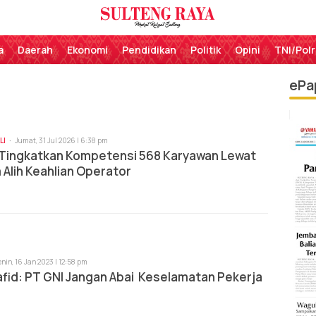
Perekat Rakyat Sulteng
Sulteng Raya
a
Daerah
Ekonomi
Pendidikan
Politik
Opini
TNI/Polr
ePa
LI
Jumat, 31 Jul 2026 | 6:38 pm
Tingkatkan Kompetensi 568 Karyawan Lewat
Alih Keahlian Operator
enin, 16 Jan 2023 | 12:58 pm
fid: PT GNI Jangan Abai Keselamatan Pekerja