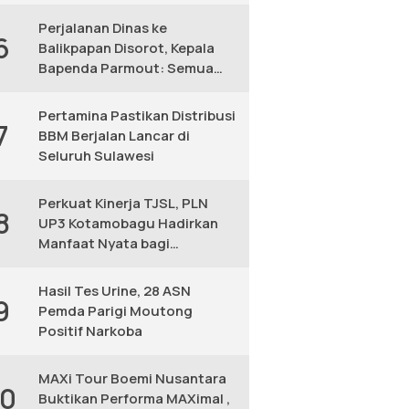
KM
Perjalanan Dinas ke
6
Balikpapan Disorot, Kepala
Bapenda Parmout: Semua
yang Ikut Adalah Pegawai
Pertamina Pastikan Distribusi
7
BBM Berjalan Lancar di
Seluruh Sulawesi
Perkuat Kinerja TJSL, PLN
8
UP3 Kotamobagu Hadirkan
Manfaat Nyata bagi
Masyarakat
Hasil Tes Urine, 28 ASN
9
Pemda Parigi Moutong
Positif Narkoba
MAXi Tour Boemi Nusantara
10
Buktikan Performa MAXimal ,