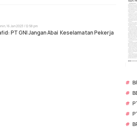
enin, 16 Jan 2023 | 12:58 pm
fid: PT GNI Jangan Abai Keselamatan Pekerja
#
B
#
B
#
P
#
P
#
B