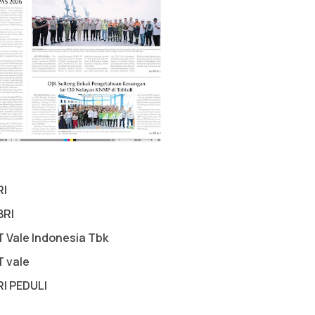
RI
BRI
T Vale Indonesia Tbk
T vale
RI PEDULI