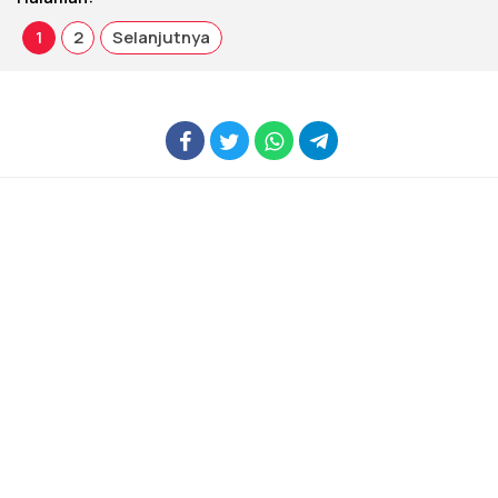
1
2
Selanjutnya