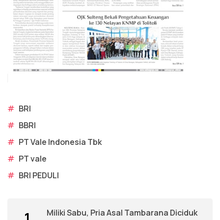
#
BRI
#
BBRI
#
PT Vale Indonesia Tbk
#
PT vale
#
BRI PEDULI
Miliki Sabu, Pria Asal Tambarana Diciduk
1