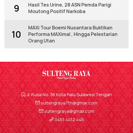
Hasil Tes Urine, 28 ASN Pemda Parigi
9
Moutong Positif Narkoba
MAXi Tour Boemi Nusantara Buktikan
10
Performa MAXimal , Hingga Pelestarian
Orang Utan
Jl. Rusa No. 36 Kota Palu Sulawesi Tengah
sultengraya7th@gmail.com
sultengraya@gmail.com
0451 4012 445