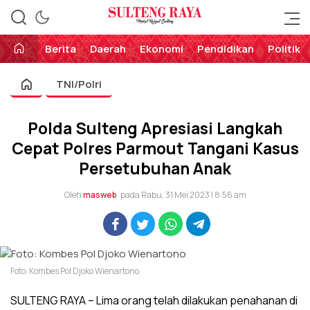
Perekat Rakyat Sulteng
Sulteng Raya
Berita
Daerah
Ekonomi
Pendidikan
Politik
TNI/Polri
Polda Sulteng Apresiasi Langkah
Cepat Polres Parmout Tangani Kasus
Persetubuhan Anak
Oleh
masweb
pada Rabu, 31 Mei 2023 | 8:56 am
Foto: Kombes Pol Djoko Wienartono
SULTENG RAYA – Lima orang telah dilakukan penahanan di