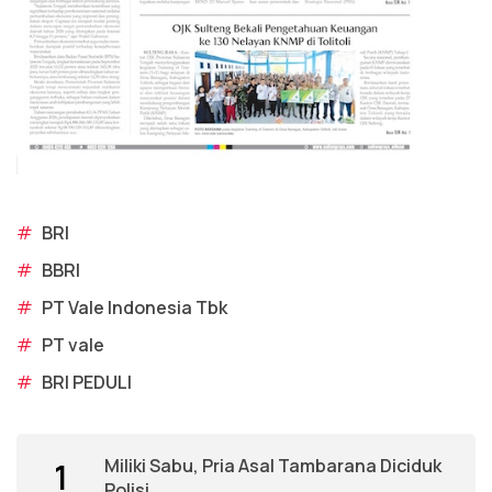
#
BRI
#
BBRI
#
PT Vale Indonesia Tbk
#
PT vale
#
BRI PEDULI
Miliki Sabu, Pria Asal Tambarana Diciduk
1
Polisi