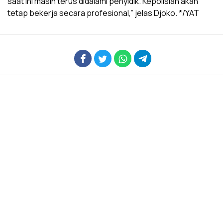
saat ini masih terus didalami penyidik. Kepolisian akan
tetap bekerja secara profesional,” jelas Djoko. */YAT