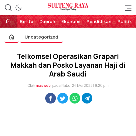
Perekat Rakyat Sulteng
Sulteng Raya
Berita
Daerah
Ekonomi
Pendidikan
Politik
Uncategorized
Telkomsel Operasikan Grapari
Makkah dan Posko Layanan Haji di
Arab Saudi
Oleh
masweb
pada Rabu, 24 Mei 2023 | 9:26 pm