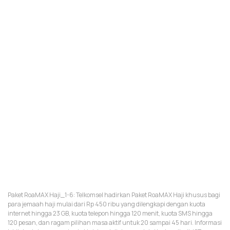
Paket RoaMAX Haji_1-6: Telkomsel hadirkan Paket RoaMAX Haji khusus bagi
para jemaah haji mulai dari Rp 450 ribu yang dilengkapi dengan kuota
internet hingga 23 GB, kuota telepon hingga 120 menit, kuota SMS hingga
120 pesan, dan ragam pilihan masa aktif untuk 20 sampai 45 hari. Informasi