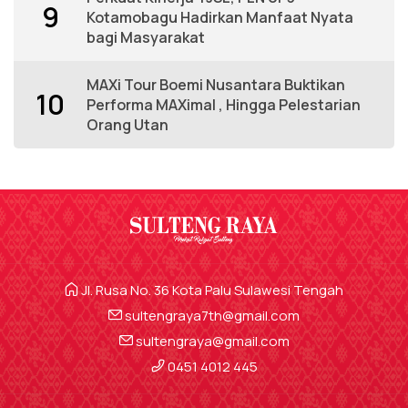
9
Kotamobagu Hadirkan Manfaat Nyata
bagi Masyarakat
MAXi Tour Boemi Nusantara Buktikan
10
Performa MAXimal , Hingga Pelestarian
Orang Utan
Jl. Rusa No. 36 Kota Palu Sulawesi Tengah
sultengraya7th@gmail.com
sultengraya@gmail.com
0451 4012 445