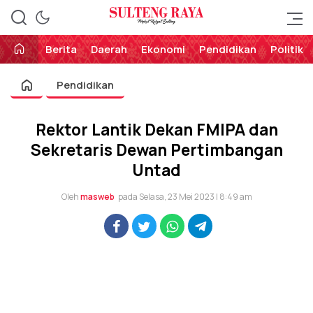
Perekat Rakyat Sulteng
Sulteng Raya
Berita
Daerah
Ekonomi
Pendidikan
Politik
Pendidikan
Rektor Lantik Dekan FMIPA dan
Sekretaris Dewan Pertimbangan
Untad
Oleh
masweb
pada Selasa, 23 Mei 2023 | 8:49 am