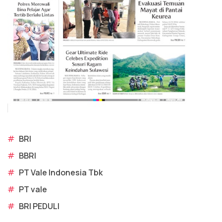
#
BRI
#
BBRI
#
PT Vale Indonesia Tbk
#
PT vale
#
BRI PEDULI