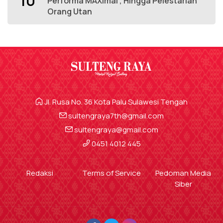
10
Performa MAXimal , Hingga Pelestarian
Orang Utan
Jl. Rusa No. 36 Kota Palu Sulawesi Tengah
sultengraya7th@gmail.com
sultengraya@gmail.com
0451 4012 445
Redaksi
Terms of Service
Pedoman Media
Siber