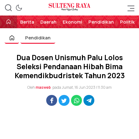
Perekat Rakyat Sulteng
Sulteng Raya
Berita
Daerah
Ekonomi
Pendidikan
Politik
Pendidikan
Dua Dosen Unismuh Palu Lolos
Seleksi Pendanaan Hibah Bima
Kemendikbudristek Tahun 2023
Oleh
masweb
pada Jumat, 16 Jun 2023 | 11:30 am