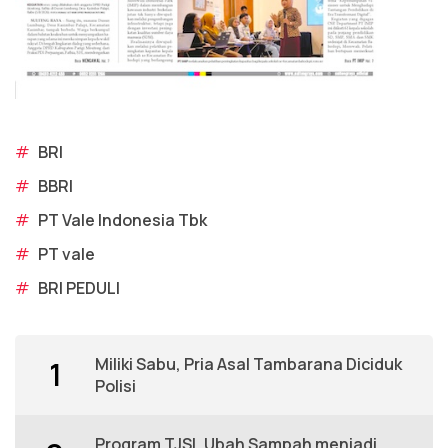
#
BRI
#
BBRI
#
PT Vale Indonesia Tbk
#
PT vale
#
BRI PEDULI
Miliki Sabu, Pria Asal Tambarana Diciduk
1
Polisi
Program TJSL Ubah Sampah menjadi