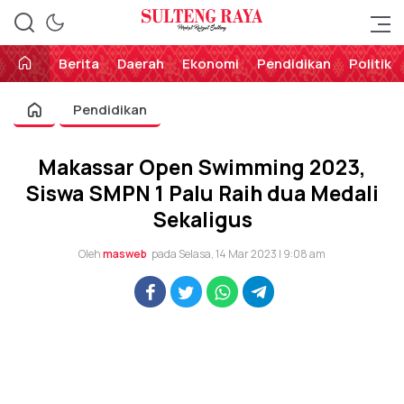
Perekat Rakyat Sulteng
Sulteng Raya
Berita
Daerah
Ekonomi
Pendidikan
Politik
Pendidikan
Makassar Open Swimming 2023,
Siswa SMPN 1 Palu Raih dua Medali
Sekaligus
Oleh
masweb
pada Selasa, 14 Mar 2023 | 9:08 am