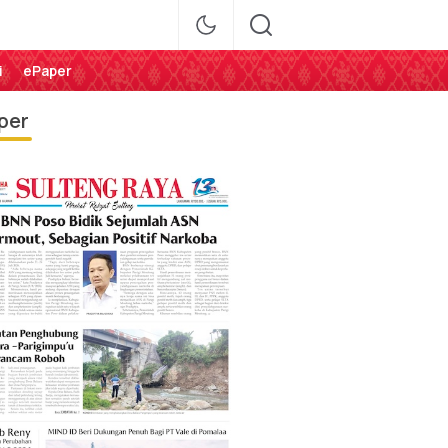
i
ePaper
per