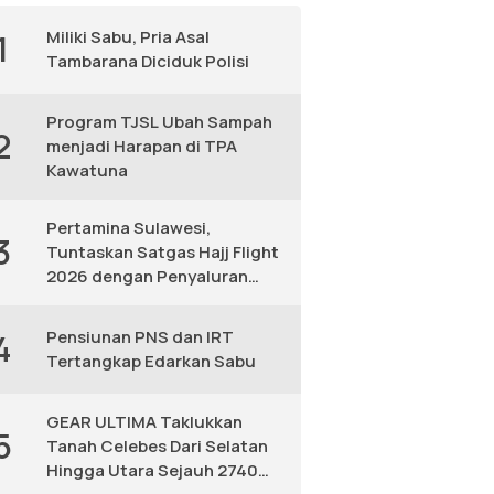
Miliki Sabu, Pria Asal
1
Tambarana Diciduk Polisi
Program TJSL Ubah Sampah
2
menjadi Harapan di TPA
Kawatuna
Pertamina Sulawesi,
3
Tuntaskan Satgas Hajj Flight
2026 dengan Penyaluran
Avtur Andal
Pensiunan PNS dan IRT
4
Tertangkap Edarkan Sabu
GEAR ULTIMA Taklukkan
5
Tanah Celebes Dari Selatan
Hingga Utara Sejauh 2740