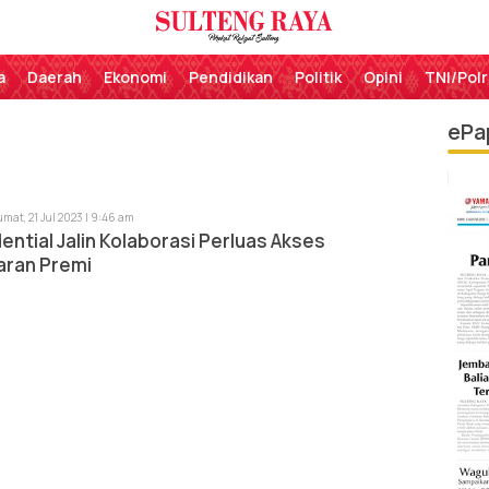
Perekat Rakyat Sulteng
Sulteng Raya
a
Daerah
Ekonomi
Pendidikan
Politik
Opini
TNI/Polr
ePa
umat, 21 Jul 2023 | 9:46 am
ential Jalin Kolaborasi Perluas Akses
ran Premi