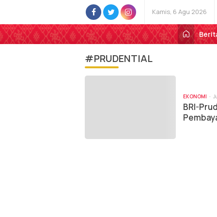
Kamis, 6 Agu 2026
Berit
#PRUDENTIAL
EKONOMI
J
BRI-Prud
Pembaya