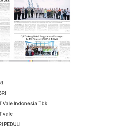
RI
BRI
T Vale Indonesia Tbk
T vale
RI PEDULI