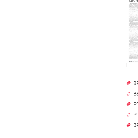
#
B
#
B
#
P
#
P
#
B