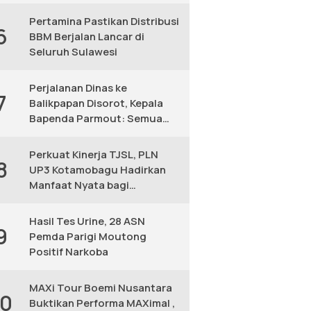
KM
Pertamina Pastikan Distribusi
6
BBM Berjalan Lancar di
Seluruh Sulawesi
Perjalanan Dinas ke
7
Balikpapan Disorot, Kepala
Bapenda Parmout: Semua
yang Ikut Adalah Pegawai
Perkuat Kinerja TJSL, PLN
8
UP3 Kotamobagu Hadirkan
Manfaat Nyata bagi
Masyarakat
Hasil Tes Urine, 28 ASN
9
Pemda Parigi Moutong
Positif Narkoba
MAXi Tour Boemi Nusantara
10
Buktikan Performa MAXimal ,