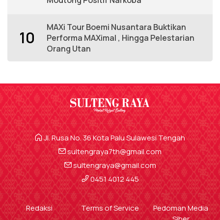
MAXi Tour Boemi Nusantara Buktikan
10
Performa MAXimal , Hingga Pelestarian
Orang Utan
Jl. Rusa No. 36 Kota Palu Sulawesi Tengah
sultengraya7th@gmail.com
sultengraya@gmail.com
0451 4012 445
Redaksi
Terms of Service
Pedoman Media
Siber