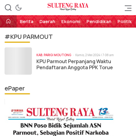
Perekat Rakyat Sulteng
Sulteng Raya
Berita
Daerah
Ekonomi
Pendidikan
Politik
#KPU PARMOUT
KAB. PARIGI MOUTONG
Kamis, 2 Mei 2024 | 7:08 am
KPU Parmout Perpanjang Waktu
Pendaftaran Anggota PPK Torue
ePaper