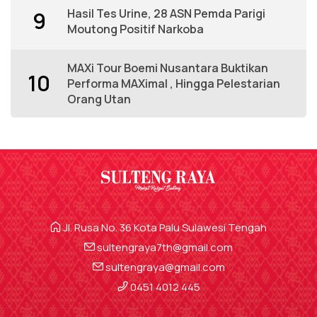
Hasil Tes Urine, 28 ASN Pemda Parigi
9
Moutong Positif Narkoba
MAXi Tour Boemi Nusantara Buktikan
10
Performa MAXimal , Hingga Pelestarian
Orang Utan
Jl. Rusa No. 36 Kota Palu Sulawesi Tengah
sultengraya7th@gmail.com
sultengraya@gmail.com
0451 4012 445