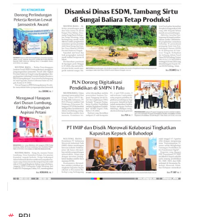
#
BRI