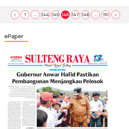
1
…
144
145
146
147
148
…
151
ePaper