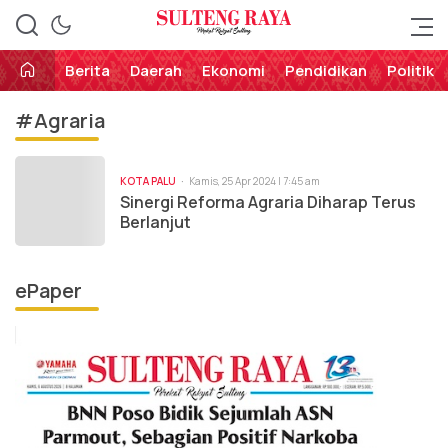
Perekat Rakyat Sulteng
Sulteng Raya
Berita
Daerah
Ekonomi
Pendidikan
Politik
#Agraria
KOTA PALU
Kamis, 25 Apr 2024 | 7:45 am
Sinergi Reforma Agraria Diharap Terus
Berlanjut
ePaper