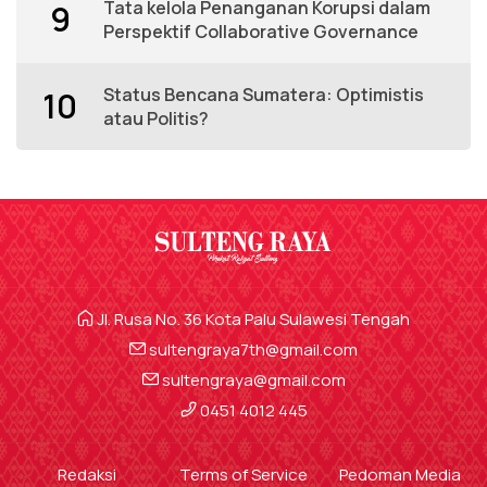
Tata kelola Penanganan Korupsi dalam
9
Perspektif Collaborative Governance
Status Bencana Sumatera: Optimistis
10
atau Politis?
Jl. Rusa No. 36 Kota Palu Sulawesi Tengah
sultengraya7th@gmail.com
sultengraya@gmail.com
0451 4012 445
Redaksi
Terms of Service
Pedoman Media