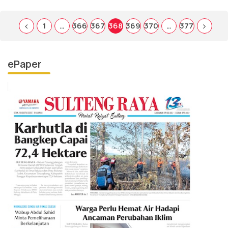
1
…
366
367
368
369
370
…
377
ePaper