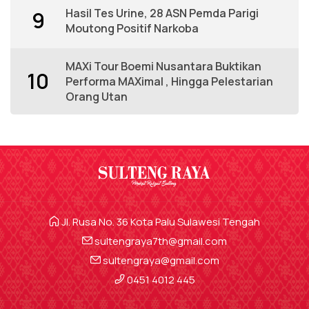
Hasil Tes Urine, 28 ASN Pemda Parigi
9
Moutong Positif Narkoba
MAXi Tour Boemi Nusantara Buktikan
10
Performa MAXimal , Hingga Pelestarian
Orang Utan
Jl. Rusa No. 36 Kota Palu Sulawesi Tengah
sultengraya7th@gmail.com
sultengraya@gmail.com
0451 4012 445