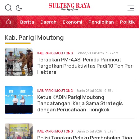
Perekat Rakyat Sulteng
Sulteng Raya
Berita
Daerah
Ekonomi
Pendidikan
Politik
Kab. Parigi Moutong
KAB. PARIGI MOUTONG
Selasa, 28 Jul 2026 | 9:33 am
Terapkan PM-AAS, Pemda Parmout
Targetkan Produktivitas Padi 10 Ton Per
Hektare
KAB. PARIGI MOUTONG
Senin, 27 Jul 2026 | 9:55 am
Ketua KADIN Parigi Moutong
Tandatangani Kerja Sama Strategis
dengan Perusahaan Tiongkok
KAB. PARIGI MOUTONG
Senin, 27 Jul 2026 | 9:53 am
Polisi Tangkap Pelaku Pembobolan Tiga