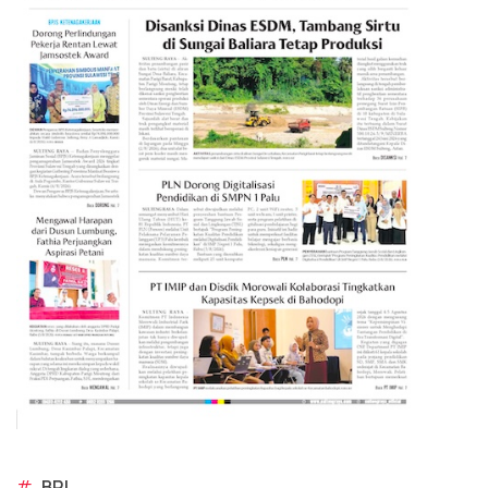
#
BRI