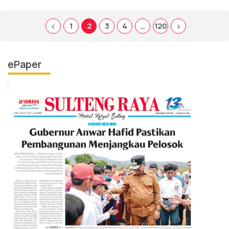
1
2
3
4
…
120
ePaper