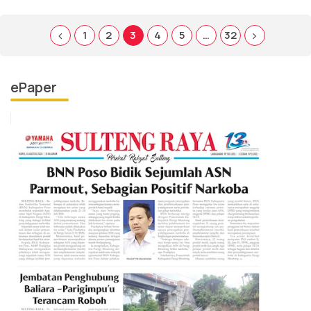
1
2
3
4
5
…
32
ePaper