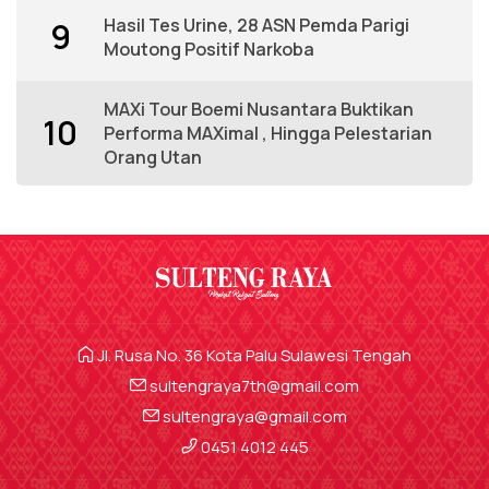
Hasil Tes Urine, 28 ASN Pemda Parigi
9
Moutong Positif Narkoba
MAXi Tour Boemi Nusantara Buktikan
10
Performa MAXimal , Hingga Pelestarian
Orang Utan
Jl. Rusa No. 36 Kota Palu Sulawesi Tengah
sultengraya7th@gmail.com
sultengraya@gmail.com
0451 4012 445