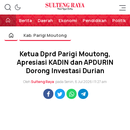
Perekat Rakyat Sulteng
Sulteng Raya
Berita
Daerah
Ekonomi
Pendidikan
Politik
Kab. Parigi Moutong
Ketua Dprd Parigi Moutong,
Apresiasi KADIN dan APDURIN
Dorong Investasi Durian
Oleh
Sulteng Raya
pada Senin, 6 Jul 2026 | 11:27 am