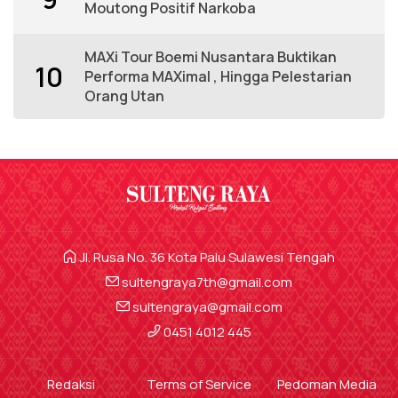
Moutong Positif Narkoba
MAXi Tour Boemi Nusantara Buktikan
10
Performa MAXimal , Hingga Pelestarian
Orang Utan
Jl. Rusa No. 36 Kota Palu Sulawesi Tengah
sultengraya7th@gmail.com
sultengraya@gmail.com
0451 4012 445
Redaksi
Terms of Service
Pedoman Media