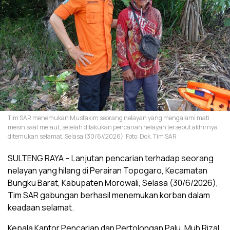
Tim SAR menemukan Mustakim seorang nelayan yang mengalami mati
mesin saat melaut, setelah dilakukan pencarian nelayan tersebut akhirnya
ditemukan selamat, Selasa (30/6//2026). Foto: Dok. Tim SAR
SULTENG RAYA – Lanjutan pencarian terhadap seorang
nelayan yang hilang di Perairan Topogaro, Kecamatan
Bungku Barat, Kabupaten Morowali, Selasa (30/6/2026),
Tim SAR gabungan berhasil menemukan korban dalam
keadaan selamat.
Kepala Kantor Pencarian dan Pertolongan Palu, Muh Rizal