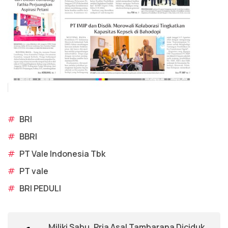
#
BRI
#
BBRI
#
PT Vale Indonesia Tbk
#
PT vale
#
BRI PEDULI
Miliki Sabu, Pria Asal Tambarana Diciduk