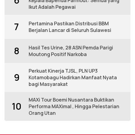
6
Kepala Bapenda Parmout: Semua yang
Ikut Adalah Pegawai
Pertamina Pastikan Distribusi BBM
7
Berjalan Lancar di Seluruh Sulawesi
Hasil Tes Urine, 28 ASN Pemda Parigi
8
Moutong Positif Narkoba
Perkuat Kinerja TJSL, PLN UP3
9
Kotamobagu Hadirkan Manfaat Nyata
bagi Masyarakat
MAXi Tour Boemi Nusantara Buktikan
10
Performa MAXimal , Hingga Pelestarian
Orang Utan