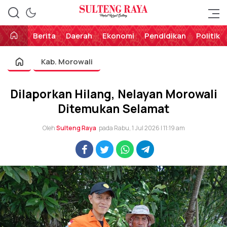
Perekat Rakyat Sulteng
Sulteng Raya
Berita
Daerah
Ekonomi
Pendidikan
Politik
Kab. Morowali
Dilaporkan Hilang, Nelayan Morowali
Ditemukan Selamat
Oleh
Sulteng Raya
pada Rabu, 1 Jul 2026 | 11:19 am