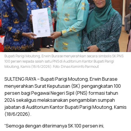
Bupati Parigi Moutong, Erwin Burase menyerahkan secara simbolis SK PNS
100 persen kepada salah satu PNS di Auditorium Kantor Bupati Parigi
Moutong, Kamis (18/6/2026). Foto: Dinas Kominfo Parmout
SULTENG RAYA – Bupati Parigi Moutong, Erwin Burase
menyerahkan Surat Keputusan (SK) pengangkatan 100
persen bagi Pegawai Negeri Sipil (PNS) formasi tahun
2024 sekaligus melaksanakan pengambilan sumpah
jabatan di Auditorium Kantor Bupati Parigi Moutong, Kamis
(18/6/2026).
“Semoga dengan diterimanya SK 100 persen ini,