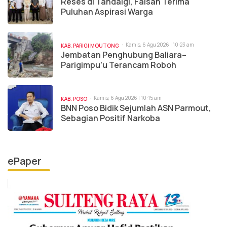
Reses di Tandaigi, Faisan Terima
Puluhan Aspirasi Warga
Kamis, 6 Agu 2026 | 10:23 am
KAB. PARIGI MOUTONG
Jembatan Penghubung Baliara–
Parigimpu’u Terancam Roboh
Kamis, 6 Agu 2026 | 10:15 am
KAB. POSO
BNN Poso Bidik Sejumlah ASN Parmout,
Sebagian Positif Narkoba
ePaper