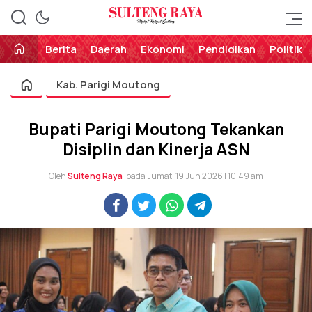
Perekat Rakyat Sulteng
Sulteng Raya
Berita
Daerah
Ekonomi
Pendidikan
Politik
Kab. Parigi Moutong
Bupati Parigi Moutong Tekankan
Disiplin dan Kinerja ASN
Oleh
Sulteng Raya
pada Jumat, 19 Jun 2026 | 10:49 am