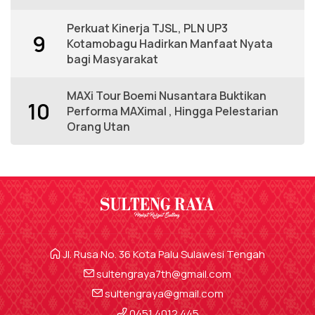
Perkuat Kinerja TJSL, PLN UP3
9
Kotamobagu Hadirkan Manfaat Nyata
bagi Masyarakat
MAXi Tour Boemi Nusantara Buktikan
10
Performa MAXimal , Hingga Pelestarian
Orang Utan
Jl. Rusa No. 36 Kota Palu Sulawesi Tengah
sultengraya7th@gmail.com
sultengraya@gmail.com
0451 4012 445