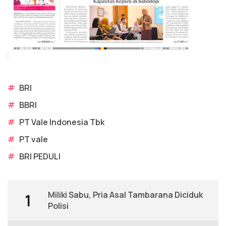
#
BRI
#
BBRI
#
PT Vale Indonesia Tbk
#
PT vale
#
BRI PEDULI
Miliki Sabu, Pria Asal Tambarana Diciduk
1
Polisi