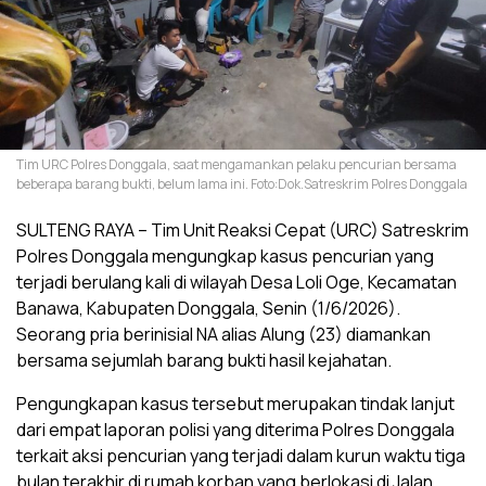
Tim URC Polres Donggala, saat mengamankan pelaku pencurian bersama
beberapa barang bukti, belum lama ini. Foto:Dok.Satreskrim Polres Donggala
SULTENG RAYA – Tim Unit Reaksi Cepat (URC) Satreskrim
Polres Donggala mengungkap kasus pencurian yang
terjadi berulang kali di wilayah Desa Loli Oge, Kecamatan
Banawa, Kabupaten Donggala, Senin (1/6/2026).
Seorang pria berinisial NA alias Alung (23) diamankan
bersama sejumlah barang bukti hasil kejahatan.
Pengungkapan kasus tersebut merupakan tindak lanjut
dari empat laporan polisi yang diterima Polres Donggala
terkait aksi pencurian yang terjadi dalam kurun waktu tiga
bulan terakhir di rumah korban yang berlokasi di Jalan