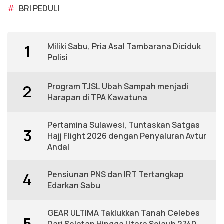
#
BRI PEDULI
Miliki Sabu, Pria Asal Tambarana Diciduk
1
Polisi
Program TJSL Ubah Sampah menjadi
2
Harapan di TPA Kawatuna
Pertamina Sulawesi, Tuntaskan Satgas
3
Hajj Flight 2026 dengan Penyaluran Avtur
Andal
Pensiunan PNS dan IRT Tertangkap
4
Edarkan Sabu
GEAR ULTIMA Taklukkan Tanah Celebes
5
Dari Selatan Hingga Utara Sejauh 2740