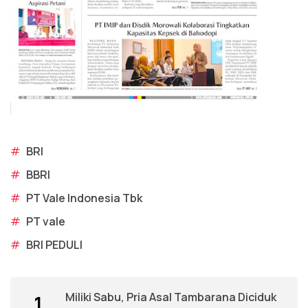
#
BRI
#
BBRI
#
PT Vale Indonesia Tbk
#
PT vale
#
BRI PEDULI
Miliki Sabu, Pria Asal Tambarana Diciduk
1