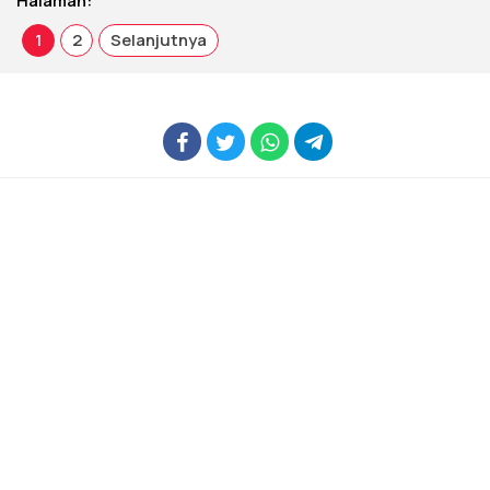
Halaman:
1
2
Selanjutnya