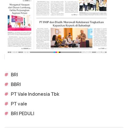
#
BRI
#
BBRI
#
PT Vale Indonesia Tbk
#
PT vale
#
BRI PEDULI