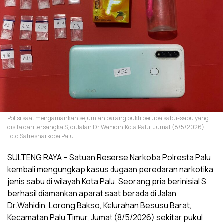
Polisi saat mengamankan sejumlah barang bukti berupa sabu-sabu yang
disita dari tersangka S, di Jalan Dr.Wahidin,Kota Palu, Jumat (8/5/2026).
Foto:Satresnarkoba Palu
SULTENG RAYA – Satuan Reserse Narkoba Polresta Palu
kembali mengungkap kasus dugaan peredaran narkotika
jenis sabu di wilayah Kota Palu. Seorang pria berinisial S
berhasil diamankan aparat saat berada di Jalan
Dr.Wahidin, Lorong Bakso, Kelurahan Besusu Barat,
Kecamatan Palu Timur, Jumat (8/5/2026) sekitar pukul