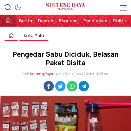
Perekat Rakyat Sulteng
Sulteng Raya
Berita
Daerah
Ekonomi
Pendidikan
Politik
Kota Palu
Pengedar Sabu Diciduk, Belasan
Paket Disita
Oleh
Sulteng Raya
pada Sabtu, 9 Mei 2026 | 10:08 am