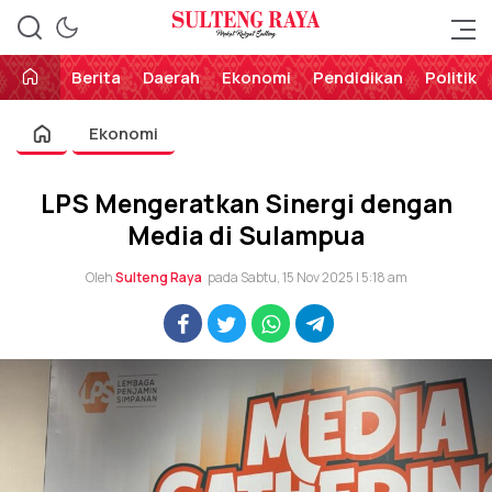
Perekat Rakyat Sulteng
Sulteng Raya
Berita
Daerah
Ekonomi
Pendidikan
Politik
Ekonomi
LPS Mengeratkan Sinergi dengan
Media di Sulampua
Oleh
Sulteng Raya
pada Sabtu, 15 Nov 2025 | 5:18 am