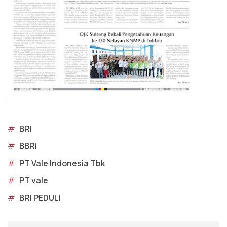
#
BRI
#
BBRI
#
PT Vale Indonesia Tbk
#
PT vale
#
BRI PEDULI