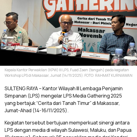
Kepala Kantor Perwakilan (KPW) III LPS, Fuad Zaen (tengah) pada kegiatan
Workshop LPS di Makassar, Jumat (14/11/2025). FOTO: RAHMAT KURNIAWAN
SULTENG RAYA – Kantor Wilayah III Lembaga Penjamin
Simpanan (LPS) mengelar LPS Media Gathering 2025
yang bertajuk “Cerita dari Tanah Timur” di Makassar,
Jumat-Ahad (14-16/11/2025).
Kegiatan tersebut bertujuan memperkuat sinergi antara
LPS dengan media di wilayah Sulawesi, Maluku, dan Papua