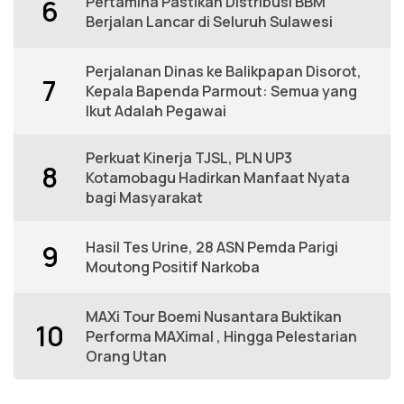
Pertamina Pastikan Distribusi BBM
6
Berjalan Lancar di Seluruh Sulawesi
Perjalanan Dinas ke Balikpapan Disorot,
7
Kepala Bapenda Parmout: Semua yang
Ikut Adalah Pegawai
Perkuat Kinerja TJSL, PLN UP3
8
Kotamobagu Hadirkan Manfaat Nyata
bagi Masyarakat
Hasil Tes Urine, 28 ASN Pemda Parigi
9
Moutong Positif Narkoba
MAXi Tour Boemi Nusantara Buktikan
10
Performa MAXimal , Hingga Pelestarian
Orang Utan