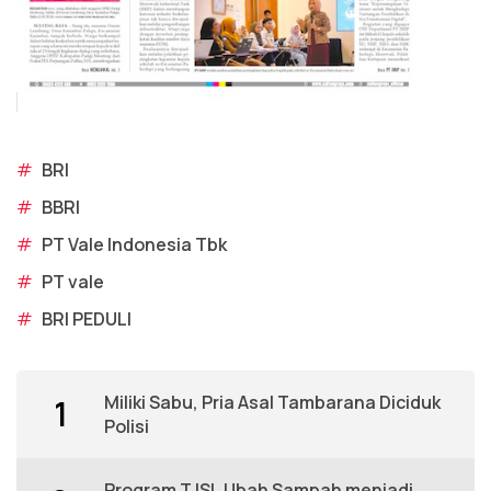
#
BRI
#
BBRI
#
PT Vale Indonesia Tbk
#
PT vale
#
BRI PEDULI
Miliki Sabu, Pria Asal Tambarana Diciduk
1
Polisi
Program TJSL Ubah Sampah menjadi