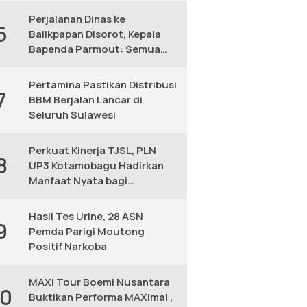
Perjalanan Dinas ke
6
Balikpapan Disorot, Kepala
Bapenda Parmout: Semua
yang Ikut Adalah Pegawai
Pertamina Pastikan Distribusi
7
BBM Berjalan Lancar di
Seluruh Sulawesi
Perkuat Kinerja TJSL, PLN
8
UP3 Kotamobagu Hadirkan
Manfaat Nyata bagi
Masyarakat
Hasil Tes Urine, 28 ASN
9
Pemda Parigi Moutong
Positif Narkoba
MAXi Tour Boemi Nusantara
10
Buktikan Performa MAXimal ,