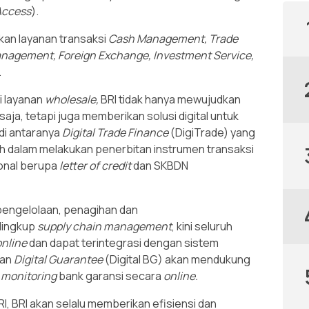
Access
).
kan layanan transaksi
Cash Management, Trade
anagement, Foreign Exchange, Investment Service,
.
i layanan
wholesale,
BRI tidak hanya mewujudkan
saja, tetapi juga memberikan solusi digital untuk
di antaranya
Digital Trade Finance
(DigiTrade) yang
dalam melakukan penerbitan instrumen transaksi
onal berupa
letter of credit
dan SKBDN
engelolaan, penagihan dan
lingkup
supply chain management
, kini seluruh
online
dan dapat terintegrasi dengan sistem
nan
Digital Guarantee
(Digital BG) akan mendukung
n
monitoring
bank garansi secara
online.
I, BRI akan selalu memberikan efisiensi dan