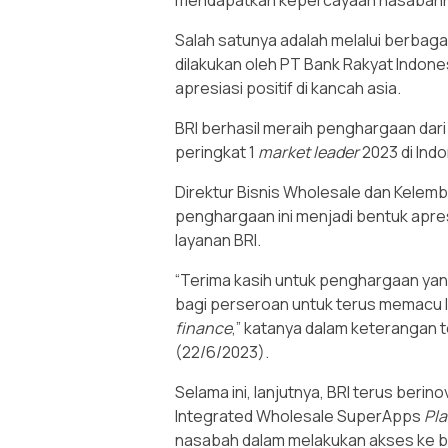
mendapatkan kepercayaan nasabahn
Salah satunya adalah melalui berbaga
dilakukan oleh PT Bank Rakyat Indon
apresiasi positif di kancah asia.
BRI berhasil meraih penghargaan dar
peringkat 1
market leader
2023 di Indo
Direktur Bisnis Wholesale dan Kele
penghargaan ini menjadi bentuk apre
layanan BRI.
“Terima kasih untuk penghargaan yang 
bagi perseroan untuk terus memacu l
finance
,” katanya dalam keterangan t
(22/6/2023).
Selama ini, lanjutnya, BRI terus berin
Integrated Wholesale SuperApps
Pla
nasabah dalam melakukan akses ke b