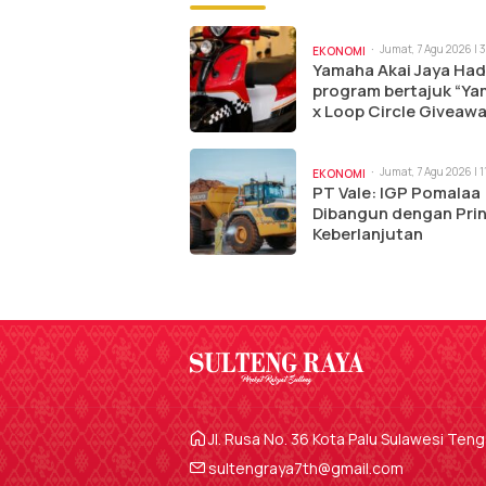
Jumat, 7 Agu 2026 | 
EKONOMI
Yamaha Akai Jaya Had
program bertajuk “Y
x Loop Circle Giveawa
Jumat, 7 Agu 2026 | 
EKONOMI
PT Vale: IGP Pomalaa
Dibangun dengan Prin
Keberlanjutan
Jl. Rusa No. 36 Kota Palu Sulawesi Ten
sultengraya7th@gmail.com