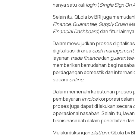
hanya satu kali
login
(
Single Sign On 
Selain itu, QLola by BRI juga memudah
Finance, Guarantee, Supply Chain M
Financial Dashboard,
dan fitur lainnya
Dalam mewujudkan proses digitalisas
digitalisasi di area
cash management
layanan
trade finance
dan
guarantee
memberikan kemudahan bagi nasabah 
perdagangan domestik dan internasi
secara
online.
Dalam memenuhi kebutuhan proses p
pembayaran
invoice
korporasi dalam 
proses juga dapat di lakukan secara
operasional nasabah. Selain itu, laya
bisnis nasabah dalam penerbitan da
Melalui dukungan
platform
QLola by BR