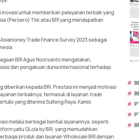
ya.
i inovasi untuk memberikan pelayanan terbaik yang
esia (Persero) Tbk atau BRI yang mendapatkan
i Asiamoney Trade Finance Survey 2023 sebagai
nesia.
mbagaan BRI Agus Noorsanto mengatakan,
siasi dan pengakuan dunia internasional terhadap
#
B
diberikan kepada BRI. Prestasi ini menjadi motivasi
#
B
ayanan terbaiknya, termasuk di layanan
trade
ertulis yang diterima Sulteng Raya, Kamis
#
P
#
P
ovasi melalui berbagai bentuk layanannya, seperti
#
B
tform
yaitu QLola by BRI, yang memudahkan
erbagai produk dan layanan Wholesale BRI dengan