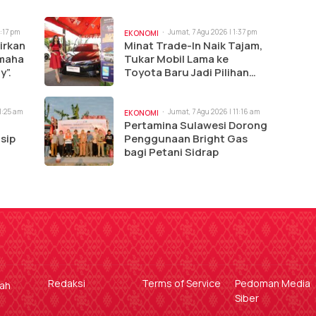
3:17 pm
Jumat, 7 Agu 2026 | 1:37 pm
EKONOMI
irkan
Minat Trade-In Naik Tajam,
amaha
Tukar Mobil Lama ke
y”.
Toyota Baru Jadi Pilihan
Paling Efisien
11:25 am
Jumat, 7 Agu 2026 | 11:16 am
EKONOMI
Pertamina Sulawesi Dorong
sip
Penggunaan Bright Gas
bagi Petani Sidrap
Redaksi
Terms of Service
Pedoman Media
gah
Siber