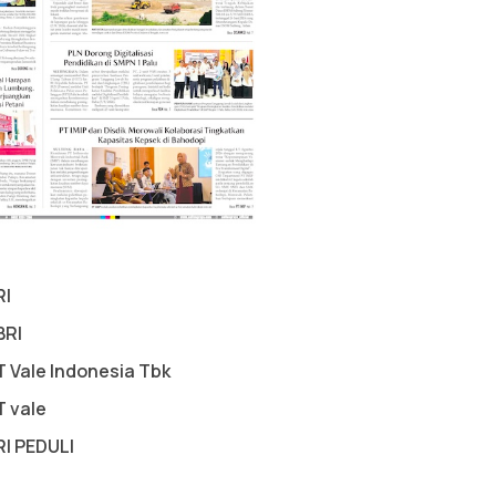
RI
BRI
T Vale Indonesia Tbk
T vale
RI PEDULI