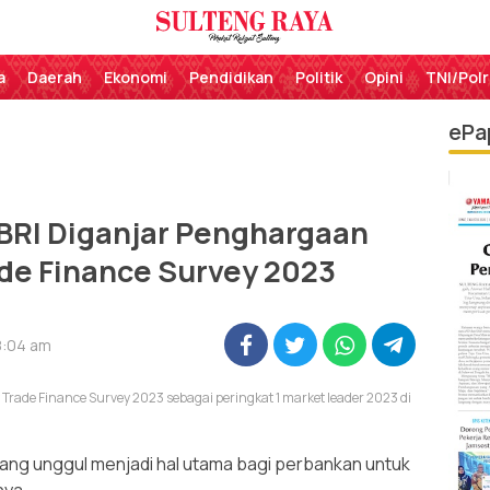
Perekat Rakyat Sulteng
Sulteng Raya
a
Daerah
Ekonomi
Pendidikan
Politik
Opini
TNI/Polr
ePa
BRI Diganjar Penghargaan
de Finance Survey 2023
8:04 am
Trade Finance Survey 2023 sebagai peringkat 1 market leader 2023 di
ng unggul menjadi hal utama bagi perbankan untuk