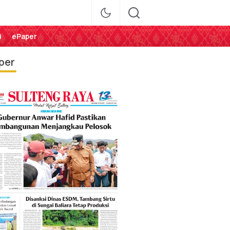
i
ePaper
per