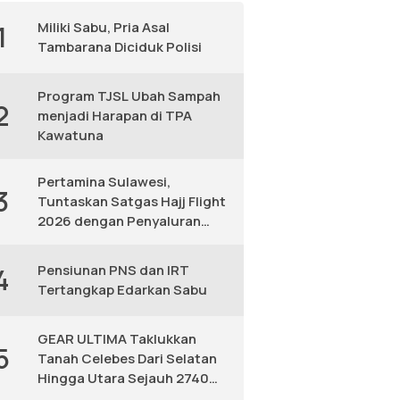
Miliki Sabu, Pria Asal
1
Tambarana Diciduk Polisi
Program TJSL Ubah Sampah
2
menjadi Harapan di TPA
Kawatuna
Pertamina Sulawesi,
3
Tuntaskan Satgas Hajj Flight
2026 dengan Penyaluran
Avtur Andal
Pensiunan PNS dan IRT
4
Tertangkap Edarkan Sabu
GEAR ULTIMA Taklukkan
5
Tanah Celebes Dari Selatan
Hingga Utara Sejauh 2740
KM