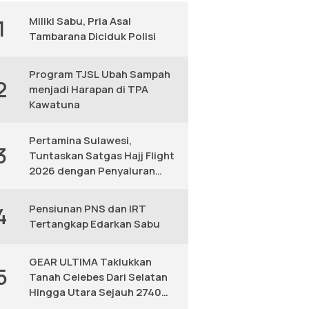
Miliki Sabu, Pria Asal
1
Tambarana Diciduk Polisi
Program TJSL Ubah Sampah
2
menjadi Harapan di TPA
Kawatuna
Pertamina Sulawesi,
3
Tuntaskan Satgas Hajj Flight
2026 dengan Penyaluran
Avtur Andal
Pensiunan PNS dan IRT
4
Tertangkap Edarkan Sabu
GEAR ULTIMA Taklukkan
5
Tanah Celebes Dari Selatan
Hingga Utara Sejauh 2740
KM