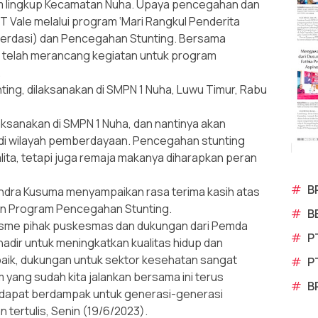
am lingkup Kecamatan Nuha. Upaya pencegahan dan
T Vale melalui program ‘Mari Rangkul Penderita
Berdasi) dan Pencegahan Stunting. Bersama
telah merancang kegiatan untuk program
.
ng, dilaksanakan di SMPN 1 Nuha, Luwu Timur, Rabu
laksanakan di SMPN 1 Nuha, dan nantinya akan
a di wilayah pemberdayaan. Pencegahan stunting
alita, tetapi juga remaja makanya diharapkan peran
#
B
 Endra Kusuma menyampaikan rasa terima kasih atas
an Program Pencegahan Stunting.
#
B
iasme pihak puskesmas dan dukungan dari Pemda
#
P
 hadir untuk meningkatkan kualitas hidup dan
ik, dukungan untuk sektor kesehatan sangat
#
P
 yang sudah kita jalankan bersama ini terus
#
B
 dapat berdampak untuk generasi-generasi
 tertulis, Senin (19/6/2023).