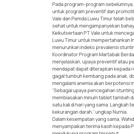
Pada program-program sebelumnya, 
untuk program preventif dan promotif
Vale dan Pemda Luwu Timur telah be
sehat untuk mengampanyekan bahaya 
Keikutsertaan PT Vale untuk mencegah
Luwu Timur untuk mempertahankan I
menurunkan indeks prevalensi stunti
Koordinator Program Martabak Berdas
menjelaskan, upaya preventif atau p
mendapat dapat diterapkan kepada re
gagal tumbuh kembang pada anak, dise
mengalami anemia akan berpotensi me
“Sebagai upaya pencegahan stuntin
membiasakan minum tablet tambah da
satu kali di hari yang sama. Langkah 
kekurangan darah,” ungkap Nurnia.
Dalam kesempatan yang sama, Wahida
menyampaikan terima kasih kepada P
mendukung program tersebut.