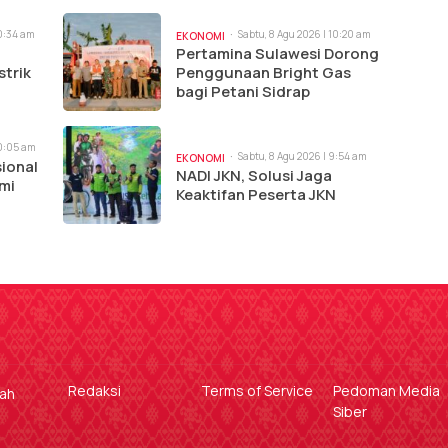
10:34 am
Sabtu, 8 Agu 2026 | 10:20 am
EKONOMI
Pertamina Sulawesi Dorong
strik
Penggunaan Bright Gas
bagi Petani Sidrap
10:05 am
Sabtu, 8 Agu 2026 | 9:54 am
EKONOMI
ional
NADI JKN, Solusi Jaga
mi
Keaktifan Peserta JKN
Redaksi
Terms of Service
Pedoman Media
gah
Siber