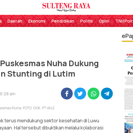
Perekat Rakyat Sulteng
Sulteng Raya
a
Daerah
Ekonomi
Pendidikan
Politik
Opini
TNI/Polr
ePa
g Puskesmas Nuha Dukung
 Stunting di Lutim
 9:28 am
kesmas Nuha. FOTO: DOK. PT VALE
bk terus mendukung sektor kesehatan di Luwu
yaan. Hal tersebut dibuktikan melalui kolaborasi