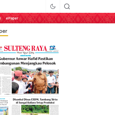
i
ePaper
per