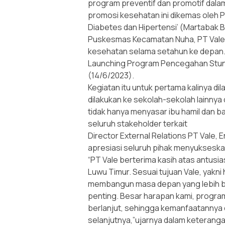
program preventif dan promotif dal
promosi kesehatan ini dikemas oleh P
Diabetes dan Hipertensi’ (Martabak 
Puskesmas Kecamatan Nuha, PT Vale 
kesehatan selama setahun ke depan
Launching Program Pencegahan Stunti
(14/6/2023).
Kegiatan itu untuk pertama kalinya di
dilakukan ke sekolah-sekolah lainny
tidak hanya menyasar ibu hamil dan b
seluruh stakeholder terkait
Director External Relations PT Vale,
apresiasi seluruh pihak menyuksesk
“PT Vale berterima kasih atas antus
Luwu Timur. Sesuai tujuan Vale, yakni
membangun masa depan yang lebih ba
penting. Besar harapan kami, program
berlanjut, sehingga kemanfaatannya
selanjutnya,”ujarnya dalam keterangan