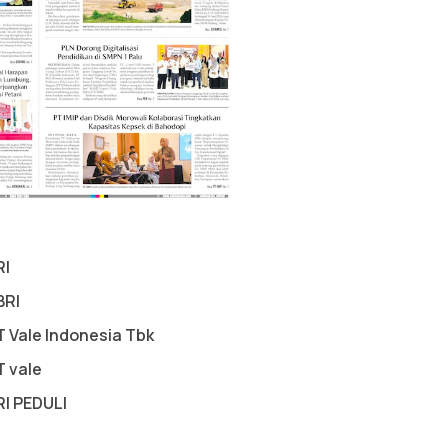
RI
BRI
T Vale Indonesia Tbk
T vale
RI PEDULI