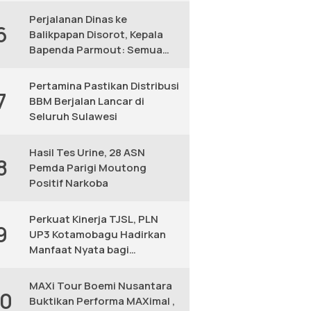
Perjalanan Dinas ke
6
Balikpapan Disorot, Kepala
Bapenda Parmout: Semua
yang Ikut Adalah Pegawai
Pertamina Pastikan Distribusi
7
BBM Berjalan Lancar di
Seluruh Sulawesi
Hasil Tes Urine, 28 ASN
8
Pemda Parigi Moutong
Positif Narkoba
Perkuat Kinerja TJSL, PLN
9
UP3 Kotamobagu Hadirkan
Manfaat Nyata bagi
Masyarakat
MAXi Tour Boemi Nusantara
10
Buktikan Performa MAXimal ,