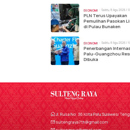
Sabtu, 8 Agu 2026 | 
EKONOMI
PLN Terus Upayakan
Pemulihan Pasokan Li
di Pulau Bunaken
Sabtu, 8 Agu 2026 | 
EKONOMI
Penerbangan Internas
Palu-Guangzhou Res
Dibuka
Jl. Rusa No. 36 Kota Palu Sulawesi Ten
sultengraya7th@gmail.com
sultengraya@gmail.com