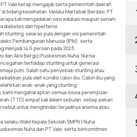
PT Vale kerap mengajak serta pemerintah daerah
 di bidang kesehatan. Melalui Martabak Berdasi, PT
berapa kali mengadakan sesi edukasi maupun senam
diabetes dan hipertensi.
 stunting, selaras pula dengan visi pemerintah
ndeks Pembangunan Manusia (IPM), serta
ng menjadi 14,6 persen pada 2023.
i dan Aksi Bergizi Puskesmas Nuha, Nurnia
encegahan terhadap stunting untuk generasi
maja putri. Salah satu penyebab stunting atau
babkan pula oleh kondisi calon ibu. Calon ibu yang
lahirkan anak-anak yang stunting.
g, kami mengaharapkan semua siswa perempuan
rah (TTD) empat kali dalam sebulan, setiap pekan
tersebut untuk menghindari terjadinya anemia atau
 selaku Wakil Kepala Sekolah SMPN 1 Nuha
uskesmas Nuha dan PT Vale, serta berkomitmen