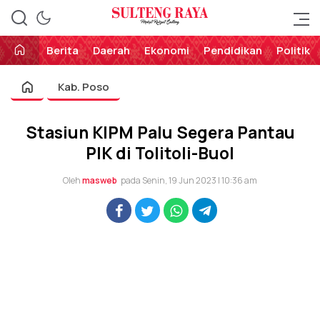
Perekat Rakyat Sulteng
Sulteng Raya
Berita
Daerah
Ekonomi
Pendidikan
Politik
Kab. Poso
Stasiun KIPM Palu Segera Pantau
PIK di Tolitoli-Buol
Oleh
masweb
pada Senin, 19 Jun 2023 | 10:36 am