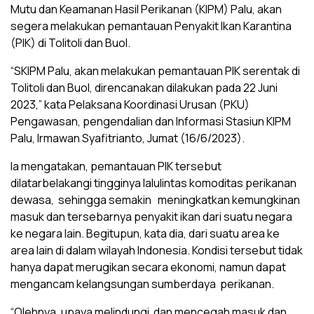
Mutu dan Keamanan Hasil Perikanan (KIPM) Palu, akan
segera melakukan pemantauan Penyakit Ikan Karantina
(PIK) di Tolitoli dan Buol.
“SKIPM Palu, akan melakukan pemantauan PIK serentak di
Tolitoli dan Buol, direncanakan dilakukan pada 22 Juni
2023,” kata Pelaksana Koordinasi Urusan (PKU)
Pengawasan, pengendalian dan Informasi Stasiun KIPM
Palu, Irmawan Syafitrianto, Jumat (16/6/2023).
Ia mengatakan, pemantauan PIK tersebut
dilatarbelakangi tingginya lalulintas komoditas perikanan
dewasa, sehingga semakin meningkatkan kemungkinan
masuk dan tersebarnya penyakit ikan dari suatu negara
ke negara lain. Begitupun, kata dia, dari suatu area ke
area lain di dalam wilayah Indonesia. Kondisi tersebut tidak
hanya dapat merugikan secara ekonomi, namun dapat
mengancam kelangsungan sumberdaya perikanan.
“Olehnya, upaya melindungi dan mencegah masuk dan