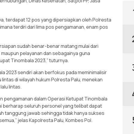
Perhubungan, Dinas Kesehatan, Satpol PP, Jasa
, terdapat 12 pos yang dipersiapkan oleh Polresta
dimana terdiri dari lima pos pengamanan, enam pos
 persiapan sudah benar-benar matang mulai dari
 maupun pelayanan dan sebagainya guna
pat Tinombala 2023,” tuturnya.
la 2023 sendiri akan berfokus pada meminimalisir
 lintas di wilayah hukum Polresta Palu, menekan
lu lintas.
aian pengamanan dalam Operasi Ketupat Tinombala
ami berharap seluruh personel yang telibat dapat
h tanggung jawab sehingga tidak hanya sukses
 semua,” jelas Kapolresta Palu, Kombes Pol.