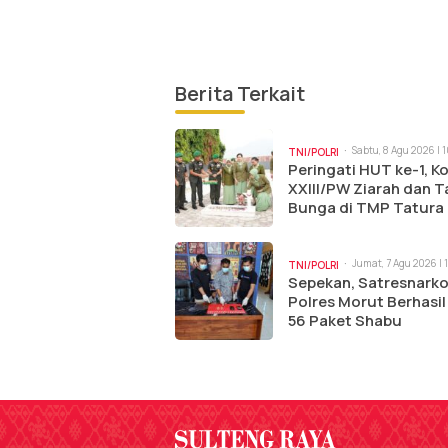
Berita Terkait
Sabtu, 8 Agu 2026 | 
TNI/POLRI
Peringati HUT ke-1, 
XXIII/PW Ziarah dan T
Bunga di TMP Tatura
Jumat, 7 Agu 2026 | 
TNI/POLRI
Sepekan, Satresnark
Polres Morut Berhasil
56 Paket Shabu