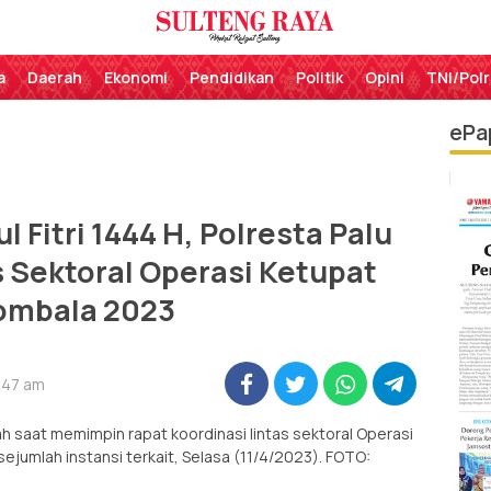
Perekat Rakyat Sulteng
Sulteng Raya
a
Daerah
Ekonomi
Pendidikan
Politik
Opini
TNI/Polr
ePa
l Fitri 1444 H, Polresta Palu
s Sektoral Operasi Ketupat
ombala 2023
9:47 am