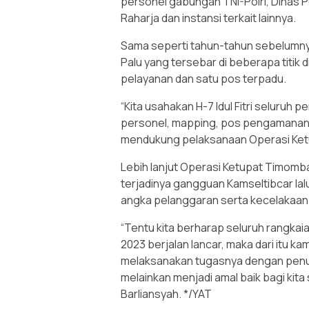
personel gabungan TNI-Polri, Dinas 
Raharja dan instansi terkait lainnya.
Sama seperti tahun-tahun sebelumnya
Palu yang tersebar di beberapa titik 
pelayanan dan satu pos terpadu.
“Kita usahakan H-7 Idul Fitri seluruh
personel, mapping, pos pengamanan
mendukung pelaksanaan Operasi Ketu
Lebih lanjut Operasi Ketupat Timomba
terjadinya gangguan Kamseltibcar lalu
angka pelanggaran serta kecelakaan la
“Tentu kita berharap seluruh rangk
2023 berjalan lancar, maka dari itu k
melaksanakan tugasnya dengan penu
melainkan menjadi amal baik bagi kita
Barliansyah. */YAT