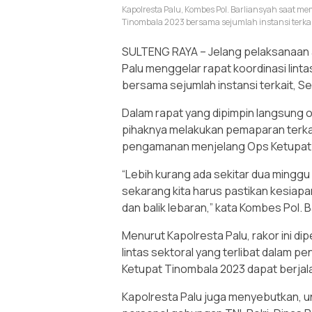
Kapolresta Palu, Kombes Pol. Barliansyah saat mem
Tinombala 2023 bersama sejumlah instansi terka
SULTENG RAYA – Jelang pelaksanaan a
Palu menggelar rapat koordinasi lint
bersama sejumlah instansi terkait, Se
Dalam rapat yang dipimpin langsung o
pihaknya melakukan pemaparan terkai
pengamanan menjelang Ops Ketupat
“Lebih kurang ada sekitar dua minggu lag
sekarang kita harus pastikan kesiapa
dan balik lebaran,” kata Kombes Pol. B
Menurut Kapolresta Palu, rakor ini d
lintas sektoral yang terlibat dalam
Ketupat Tinombala 2023 dapat berja
Kapolresta Palu juga menyebutkan, u