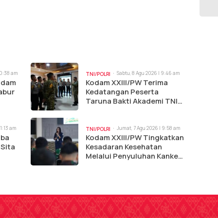
10:38 am
Sabtu, 8 Agu 2026 | 9:46 am
TNI/POLRI
Kodam
Kodam XXIII/PW Terima
abur
Kedatangan Peserta
Taruna Bakti Akademi TNI
dan Akpol 2026
11:13 am
Jumat, 7 Agu 2026 | 9:58 am
TNI/POLRI
oba
Kodam XXIII/PW Tingkatkan
 Sita
Kesadaran Kesehatan
Melalui Penyuluhan Kanker
dan Tumor