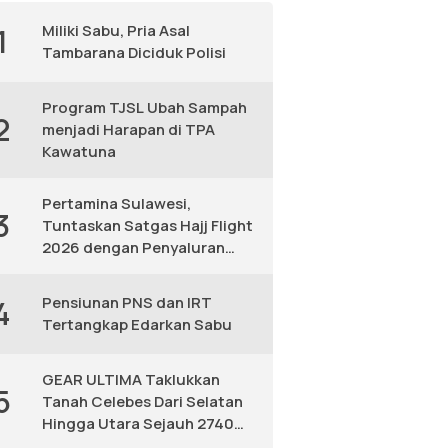
Miliki Sabu, Pria Asal
1
Tambarana Diciduk Polisi
Program TJSL Ubah Sampah
2
menjadi Harapan di TPA
Kawatuna
Pertamina Sulawesi,
3
Tuntaskan Satgas Hajj Flight
2026 dengan Penyaluran
Avtur Andal
Pensiunan PNS dan IRT
4
Tertangkap Edarkan Sabu
GEAR ULTIMA Taklukkan
5
Tanah Celebes Dari Selatan
Hingga Utara Sejauh 2740
KM