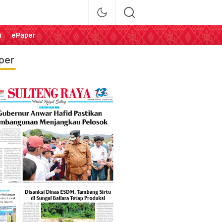
i
ePaper
per