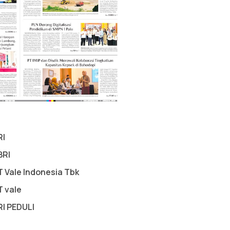
RI
BRI
T Vale Indonesia Tbk
T vale
RI PEDULI