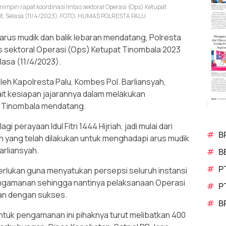
impin rapat koordinasi lintas sektoral Operasi (Ops) Ketupat
it, Selasa (11/4/2023). FOTO: HUMAS POLRESTA PALU
rus mudik dan balik lebaran mendatang, Polresta
as sektoral Operasi (Ops) Ketupat Tinombala 2023
lasa (11/4/2023).
leh Kapolresta Palu, Kombes Pol. Barliansyah,
t kesiapan jajarannya dalam melakukan
 Tinombala mendatang.
i perayaan Idul Fitri 1444 Hijriah, jadi mulai dari
#
B
n yang telah dilakukan untuk menghadapi arus mudik
arliansyah.
#
B
#
P
iperlukan guna menyatukan persepsi seluruh instansi
 pengamanan sehingga nantinya pelaksanaan Operasi
#
P
lan dengan sukses.
#
B
ntuk pengamanan ini pihaknya turut melibatkan 400