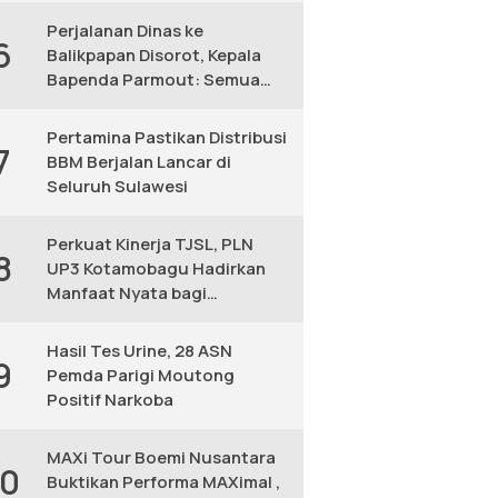
Perjalanan Dinas ke
6
Balikpapan Disorot, Kepala
Bapenda Parmout: Semua
yang Ikut Adalah Pegawai
Pertamina Pastikan Distribusi
7
BBM Berjalan Lancar di
Seluruh Sulawesi
Perkuat Kinerja TJSL, PLN
8
UP3 Kotamobagu Hadirkan
Manfaat Nyata bagi
Masyarakat
Hasil Tes Urine, 28 ASN
9
Pemda Parigi Moutong
Positif Narkoba
MAXi Tour Boemi Nusantara
10
Buktikan Performa MAXimal ,