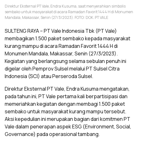
Direktur Eksternal PT Vale, Endra Kusuma, saat menyerahkan simbolis
sembako untuk masyarakat di acara Ramadan Favorit 1444 H di Monumen
Mandala, Makassar, Senin (27/3/2023). FOTO: DOK. PT VALE
SULTENG RAYA – PT Vale Indonesia Tbk (PT Vale)
membagikan 1.500 paket sembako kepada masyarakat
kurang mampu di acara Ramadan Favorit 1444 H di
Monumen Mandala, Makassar, Senin (27/3/2023).
Kegiatan yang berlangsung selama sebulan penuh ini
digelar oleh Pemprov Sulsel melalui PT Sulsel Citra
Indonesia (SCI) atau Perseroda Sulsel.
Direktur Eksternal PT Vale, Endra Kusuma mengatakan,
pada tahun ini, PT Vale pertama kali berpartisipasi dan
memeriahkan kegiatan dengan membagi 1.500 paket
sembako untuk masyarakat kurang mampu tersebut.
Aksi kepedulian ini merupakan bagian dari komitmen PT
Vale dalam penerapan aspek ESG (Environment, Social,
Governance) pada operasional tambang.