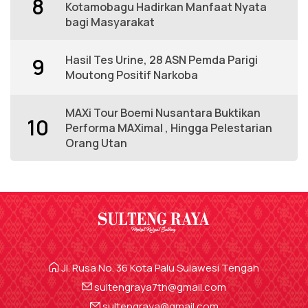
8
Kotamobagu Hadirkan Manfaat Nyata
bagi Masyarakat
Hasil Tes Urine, 28 ASN Pemda Parigi
9
Moutong Positif Narkoba
MAXi Tour Boemi Nusantara Buktikan
10
Performa MAXimal , Hingga Pelestarian
Orang Utan
Jl. Rusa No. 36 Kota Palu Sulawesi Tengah
sultengraya7th@gmail.com
sultengraya@gmail.com