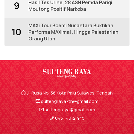
Hasil Tes Urine, 28 ASN Pemda Parigi
9
Moutong Positif Narkoba
MAXi Tour Boemi Nusantara Buktikan
10
Performa MAXimal , Hingga Pelestarian
Orang Utan
Jl. Rusa No. 36 Kota Palu Sulawesi Tengah
sultengraya7th@gmail.com
sultengraya@gmail.com
0451 4012 445