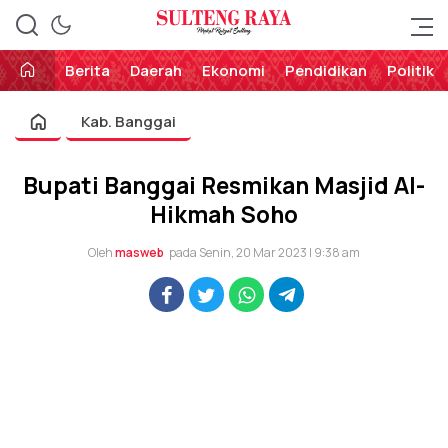
Perekat Rakyat Sulteng
Sulteng Raya
Berita
Daerah
Ekonomi
Pendidikan
Politik
Kab. Banggai
Bupati Banggai Resmikan Masjid Al-
Hikmah Soho
Oleh
masweb
pada Senin, 20 Mar 2023 | 9:38 am