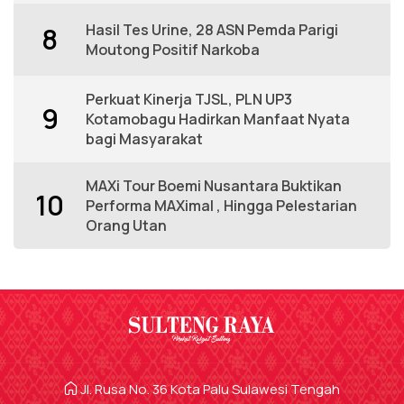
Hasil Tes Urine, 28 ASN Pemda Parigi
8
Moutong Positif Narkoba
Perkuat Kinerja TJSL, PLN UP3
9
Kotamobagu Hadirkan Manfaat Nyata
bagi Masyarakat
MAXi Tour Boemi Nusantara Buktikan
10
Performa MAXimal , Hingga Pelestarian
Orang Utan
Jl. Rusa No. 36 Kota Palu Sulawesi Tengah