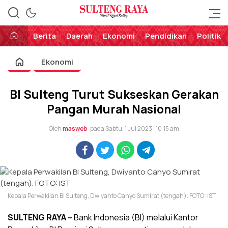
Perekat Rakyat Sulteng
Sulteng Raya
Berita
Daerah
Ekonomi
Pendidikan
Politik
Ekonomi
BI Sulteng Turut Sukseskan Gerakan
Pangan Murah Nasional
Oleh
masweb
pada Sabtu, 1 Jul 2023 | 10:15 am
Kepala Perwakilan BI Sulteng, Dwiyanto Cahyo Sumirat (tengah). FOTO: IST
SULTENG RAYA –
Bank Indonesia (BI) melalui Kantor