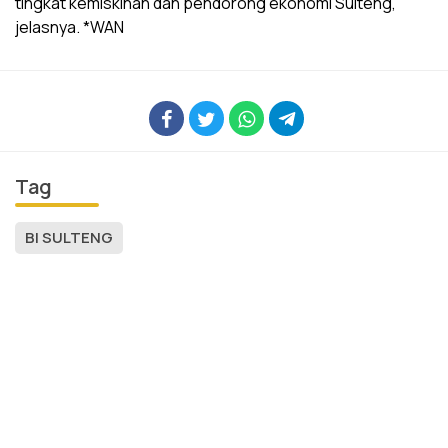
tingkat kemiskinan dan pendorong ekonomi Sulteng,”
jelasnya. *WAN
Tag
BI SULTENG