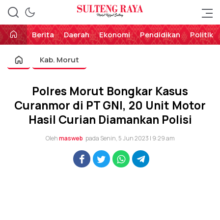
Perekat Rakyat Sulteng
Sulteng Raya
Berita
Daerah
Ekonomi
Pendidikan
Politik
Kab. Morut
Polres Morut Bongkar Kasus
Curanmor di PT GNI, 20 Unit Motor
Hasil Curian Diamankan Polisi
Oleh
masweb
pada Senin, 5 Jun 2023 | 9:29 am