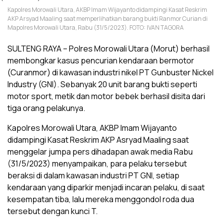
Kapolres Morowali Utara, AKBP Imam Wijayanto didampingi Kasat Reskrim
AKP Arsyad Maaling saat memperlihatkan barang bukti Ranmor Curian di
Mapolres Morowali Utara, Rabu (31/5/2023). FOTO: IVAN TAGORA
SULTENG RAYA – Polres Morowali Utara (Morut) berhasil
membongkar kasus pencurian kendaraan bermotor
(Curanmor) di kawasan industri nikel PT Gunbuster Nickel
Industry (GNI). Sebanyak 20 unit barang bukti seperti
motor sport, metik dan motor bebek berhasil disita dari
tiga orang pelakunya.
Kapolres Morowali Utara, AKBP Imam Wijayanto
didampingi Kasat Reskrim AKP Asryad Maaling saat
menggelar jumpa pers dihadapan awak media Rabu
(31/5/2023) menyampaikan, para pelaku tersebut
beraksi di dalam kawasan industri PT GNI, setiap
kendaraan yang diparkir menjadi incaran pelaku, di saat
kesempatan tiba, lalu mereka menggondol roda dua
tersebut dengan kunci T.