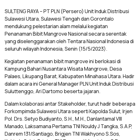
SULTENG RAYA – PT PLN (Persero) Unit Induk Distribusi
Sulawesi Utara, Sulawesi Tengah dan Gorontalo
mendukung pelestarian alam melalui kegiatan
Penanaman Bibit Mangrove Nasional secara serentak
yang diselenggarakan oleh Tentara Nasional Indonesia di
seluruh wilayah Indonesia, Senin (15/5/2023).
Kegiatan penanaman bibit mangrove ini berlokasi di
Kampung Bahari Nusantara Wisata Mangrove, Desa
Palaes, Likupang Barat, Kabupaten Minahasa Utara. Hadir
dalam acara ini General Manager PLN Unit Induk Distribusi
Suluttenggo, Ari Dartomo beserta jajaran.
Dalam kolaborasi antar Stakeholder, turut hadir beberapa
Forkompimda Sulawesi Utara seperti Kapolda Sulut, Irjen
Pol. Drs. Setyo Budiyanto, S.H., M.H., Danlantamal VIII
Manado, Laksamana Pertama TNI Nouldy J Tangka, S.A.P,
Danrem 131/Santiago, Brigjen TNI Wakhyono S.Sos,