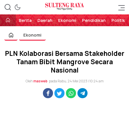
Perekat Rakyat Sulteng
Sulteng Raya
Berita
Daerah
Ekonomi
Pendidikan
Politik
Ekonomi
PLN Kolaborasi Bersama Stakeholder
Tanam Bibit Mangrove Secara
Nasional
Oleh
masweb
pada Rabu, 24 Mei 2023 | 10:24 am