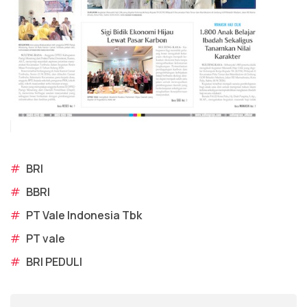
#
BRI
#
BBRI
#
PT Vale Indonesia Tbk
#
PT vale
#
BRI PEDULI