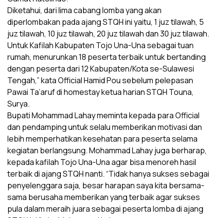
Diketahui, dari lima cabang lomba yang akan
diperlombakan pada ajang STQH ini yaitu, 1 juz tilawah, 5
juz tilawah, 10 juz tilawah, 20 juz tilawah dan 30 juz tilawah.
Untuk Kafilah Kabupaten Tojo Una-Una sebagai tuan
rumah, menurunkan 18 peserta terbaik untuk bertanding
dengan peserta dari 12 Kabupaten/Kota se-Sulawesi
Tengah,” kata Official Hamid Pou sebelum pelepasan
Pawai Ta’aruf di homestay ketua harian STQH Touna,
Surya.
Bupati Mohammad Lahay meminta kepada para Official
dan pendamping untuk selalu memberikan motivasi dan
lebih memperhatikan kesehatan para peserta selama
kegiatan berlangsung. Mohammad Lahay juga berharap,
kepada kafilah Tojo Una-Una agar bisa menoreh hasil
terbaik di ajang STQH nanti. “Tidak hanya sukses sebagai
penyelenggara saja, besar harapan saya kita bersama-
sama berusaha memberikan yang terbaik agar sukses
pula dalam meraih juara sebagai peserta lomba di ajang