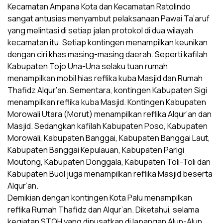
Kecamatan Ampana Kota dan Kecamatan Ratolindo
sangat antusias menyambut pelaksanaan Pawai Ta’aruf
yang melintasi di setiap jalan protokol di dua wilayah
kecamatan itu. Setiap kontingen menampilkan keunikan
dengan ciri khas masing-masing daerah. Seperti kafilah
Kabupaten Tojo Una-Una selaku tuan rumah
menampilkan mobil hias reflika kuba Masjid dan Rumah
Thafidz Alqur’an. Sementara, kontingen Kabupaten Sigi
menampilkan reflika kuba Masjid. Kontingen Kabupaten
Morowali Utara (Morut) menampilkan reflika Alqur’an dan
Masjid. Sedangkan kafilah Kabupaten Poso, Kabupaten
Morowali, Kabupaten Banggai, Kabupaten Banggai Laut,
Kabupaten Banggai Kepulauan, Kabupaten Parigi
Moutong, Kabupaten Donggala, Kabupaten Toli-Toli dan
Kabupaten Buol juga menampilkan reflika Masjid beserta
Alqur’an.
Demikian dengan kontingen Kota Palu menampilkan
reflika Rumah Thafidz dan Alqur’an. Diketahui, selama
kegiatan STQH yang dipusatkan di lapangan Alun-Alun