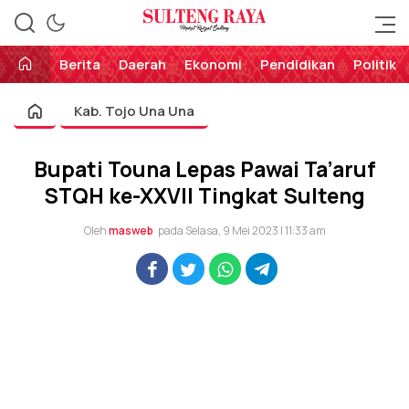
Perekat Rakyat Sulteng
Sulteng Raya
Berita
Daerah
Ekonomi
Pendidikan
Politik
Kab. Tojo Una Una
Bupati Touna Lepas Pawai Ta’aruf
STQH ke-XXVII Tingkat Sulteng
Oleh
masweb
pada Selasa, 9 Mei 2023 | 11:33 am