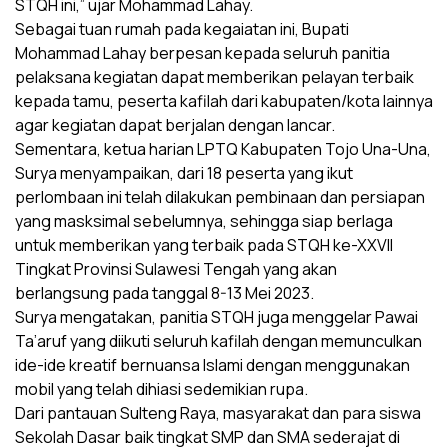
STQH ini,” ujar Mohammad Lahay.
Sebagai tuan rumah pada kegaiatan ini, Bupati
Mohammad Lahay berpesan kepada seluruh panitia
pelaksana kegiatan dapat memberikan pelayan terbaik
kepada tamu, peserta kafilah dari kabupaten/kota lainnya
agar kegiatan dapat berjalan dengan lancar.
Sementara, ketua harian LPTQ Kabupaten Tojo Una-Una,
Surya menyampaikan, dari 18 peserta yang ikut
perlombaan ini telah dilakukan pembinaan dan persiapan
yang masksimal sebelumnya, sehingga siap berlaga
untuk memberikan yang terbaik pada STQH ke-XXVII
Tingkat Provinsi Sulawesi Tengah yang akan
berlangsung pada tanggal 8-13 Mei 2023.
Surya mengatakan, panitia STQH juga menggelar Pawai
Ta’aruf yang diikuti seluruh kafilah dengan memunculkan
ide-ide kreatif bernuansa Islami dengan menggunakan
mobil yang telah dihiasi sedemikian rupa.
Dari pantauan Sulteng Raya, masyarakat dan para siswa
Sekolah Dasar baik tingkat SMP dan SMA sederajat di