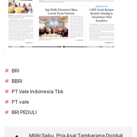
#
BRI
#
BBRI
#
PT Vale Indonesia Tbk
#
PT vale
#
BRI PEDULI
Miliki Sabu, Pria Asal Tambarana Diciduk