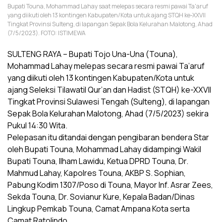
Bupati Touna, Mohammad Lahay saat melepas secara resmi pawai Ta'aruf
yang diikuti oleh 13 kontingen Kabupaten/Kota untuk ajang STQH ke-XXVII
Tingkat Provinsi Sulteng, di lapangan Sepak Bola Kelurahan Malotong, Ahad
(7/5/2023). FOTO: ISTIMEWA
SULTENG RAYA – Bupati Tojo Una-Una (Touna),
Mohammad Lahay melepas secara resmi pawai Ta’aruf
yang diikuti oleh 13 kontingen Kabupaten/Kota untuk
ajang Seleksi Tilawatil Qur’an dan Hadist (STQH) ke-XXVII
Tingkat Provinsi Sulawesi Tengah (Sulteng), di lapangan
Sepak Bola Kelurahan Malotong, Ahad (7/5/2023) sekira
Pukul 14:30 Wita.
Pelepasan itu ditandai dengan pengibaran bendera Star
oleh Bupati Touna, Mohammad Lahay didampingi Wakil
Bupati Touna, Ilham Lawidu, Ketua DPRD Touna, Dr.
Mahmud Lahay, Kapolres Touna, AKBP S. Sophian,
Pabung Kodim 1307/Poso di Touna, Mayor Inf. Asrar Zees,
Sekda Touna, Dr. Sovianur Kure, Kepala Badan/Dinas
Lingkup Pemkab Touna, Camat Ampana Kota serta
Camat Ratolindo.