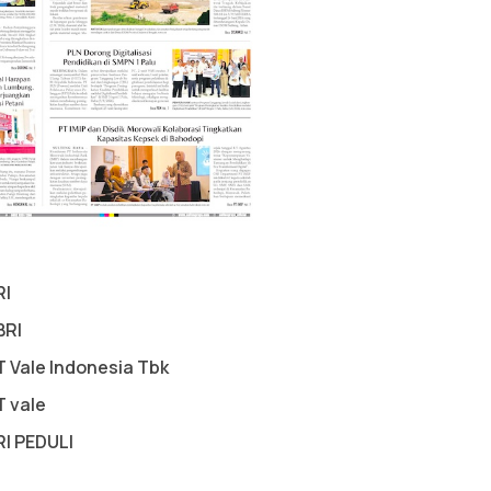
RI
BRI
T Vale Indonesia Tbk
T vale
RI PEDULI