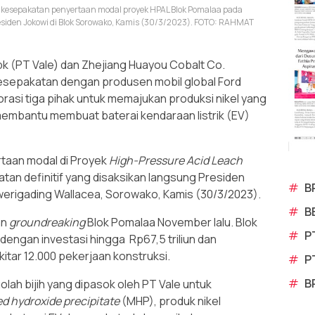
 kesepakatan penyertaan modal proyek HPAL Blok Pomalaa pada
siden Jokowi di Blok Sorowako, Kamis (30/3/2023). FOTO: RAHMAT
k (PT Vale) dan Zhejiang Huayou Cobalt Co.
epakatan dengan produsen mobil global Ford
rasi tiga pihak untuk memajukan produksi nikel yang
 membantu membuat baterai kendaraan listrik (EV)
taan modal di Proyek
High-Pressure Acid Leach
tan definitif yang disaksikan langsung Presiden
#
B
werigading Wallacea, Sorowako, Kamis (30/3/2023).
#
B
an
groundreaking
Blok Pomalaa November lalu. Blok
#
P
 dengan investasi hingga Rp67,5 triliun dan
tar 12.000 pekerjaan konstruksi.
#
P
#
B
ah bijih yang dipasok oleh PT Vale untuk
d hydroxide precipitate
(MHP), produk nikel