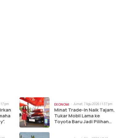
3:17 pm
Jumat, 7 Agu 2026 | 1:37 pm
EKONOMI
irkan
Minat Trade-In Naik Tajam,
amaha
Tukar Mobil Lama ke
y”.
Toyota Baru Jadi Pilihan
Paling Efisien