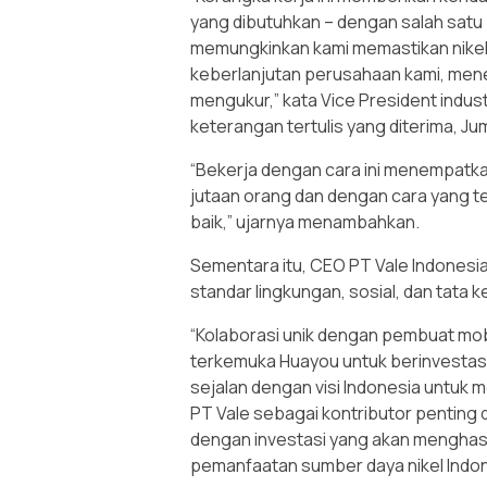
yang dibutuhkan – dengan salah satu 
memungkinkan kami memastikan nikel 
keberlanjutan perusahaan kami, men
mengukur,” kata Vice President industr
keterangan tertulis yang diterima, Ju
“Bekerja dengan cara ini menempatk
jutaan orang dan dengan cara yang t
baik,” ujarnya menambahkan.
Sementara itu, CEO PT Vale Indones
standar lingkungan, sosial, dan tata 
“Kolaborasi unik dengan pembuat mobi
terkemuka Huayou untuk berinvestasi 
sejalan dengan visi Indonesia untu
PT Vale sebagai kontributor penting
dengan investasi yang akan menghas
pemanfaatan sumber daya nikel Indon