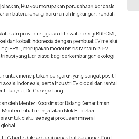
jelaskan, Huayou merupakan perusahaan berbasis
ahan baterai energi baru ramah lingkungan, rendah
alah satu proyek unggulan di bawah sinergi BRI-GMF,
el dan kobalt Indonesia dengan pembuat EV melalui
ogi HPAL, merupakan model bisnis rantai nilai EV
ribusi yang luar biasa bagi perkembangan ekologi
an untuk menciptakan pengaruh yang sangat positif
sial Indonesia, serta industri EV global dan rantai
ent Huayou, Dr. George Fang.
an oleh Menteri Koordinator Bidang Kemaritiman
an. Menteri Luhut mengatakan Blok Pomalaa
sia untuk diakui sebagai produsen mineral
 global.
o. LLC bertindak sebagai penasihat keuangan Ford