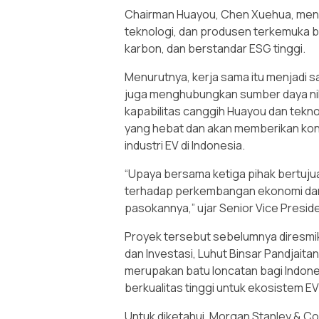
Chairman Huayou, Chen Xuehua, men
teknologi, dan produsen terkemuka b
karbon, dan berstandar ESG tinggi.
Menurutnya, kerja sama itu menjadi s
juga menghubungkan sumber daya nik
kapabilitas canggih Huayou dan teknol
yang hebat dan akan memberikan kont
industri EV di Indonesia.
“Upaya bersama ketiga pihak bertuju
terhadap perkembangan ekonomi dan so
pasokannya,” ujar Senior Vice Presid
Proyek tersebut sebelumnya diresmik
dan Investasi, Luhut Binsar Pandjait
merupakan batu loncatan bagi Indone
berkualitas tinggi untuk ekosistem EV
Untuk diketahui, Morgan Stanley & C