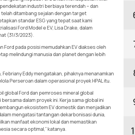
pendekatan industri berbiaya terendah – dan
telah ditambang sejalan dengan target
etapkan standar ESG yang tepat saat kami
ialisasi Ford Model e EV, Lisa Drake, dalam
mat (31/3/2023).
an Ford pada posisi memudahkan EV diakses oleh
etap melindungi manusia dan planet dengan lebih
ia, Febriany Eddy mengatakan, pihaknya menanamkan
kelola Perseroan dalam operasional proyek HPAL itu.
l global Ford dan pemroses mineral global
bersama dalam proyek ini. Kerja sama global ini
k membangun ekosistem EV domestik dan menjadikan
 dalam mengatasi tantangan dekarbonisasi dunia,
ilkan manfaat ekonomi lokal dan memastikan
esia secara optimal,” katanya.