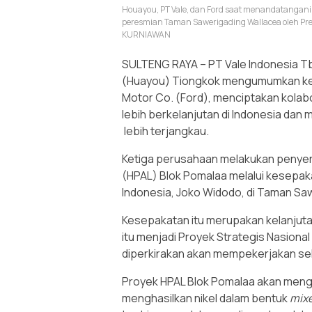
Houayou, PT Vale, dan Ford saat menandatangani
peresmian Taman Sawerigading Wallacea oleh Pre
KURNIAWAN
SULTENG RAYA – PT Vale Indonesia Tb
(Huayou) Tiongkok mengumumkan kes
Motor Co. (Ford), menciptakan kolabo
lebih berkelanjutan di Indonesia dan
lebih terjangkau.
Ketiga perusahaan melakukan penyer
(HPAL) Blok Pomalaa melalui kesepaka
Indonesia, Joko Widodo, di Taman Sa
Kesepakatan itu merupakan kelanjut
itu menjadi Proyek Strategis Nasional
diperkirakan akan mempekerjakan seki
Proyek HPAL Blok Pomalaa akan mengol
menghasilkan nikel dalam bentuk
mixe