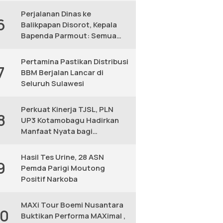
Perjalanan Dinas ke
6
Balikpapan Disorot, Kepala
Bapenda Parmout: Semua
yang Ikut Adalah Pegawai
Pertamina Pastikan Distribusi
7
BBM Berjalan Lancar di
Seluruh Sulawesi
Perkuat Kinerja TJSL, PLN
8
UP3 Kotamobagu Hadirkan
Manfaat Nyata bagi
Masyarakat
Hasil Tes Urine, 28 ASN
9
Pemda Parigi Moutong
Positif Narkoba
MAXi Tour Boemi Nusantara
10
Buktikan Performa MAXimal ,