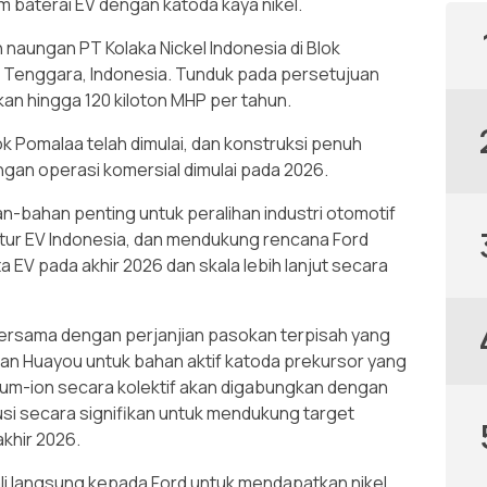
 baterai EV dengan katoda kaya nikel.
 naungan PT Kolaka Nickel Indonesia di Blok
 Tenggara, Indonesia. Tunduk pada persetujuan
kan hingga 120 kiloton MHP per tahun.
ok Pomalaa telah dimulai, dan konstruksi penuh
engan operasi komersial dimulai pada 2026.
n-bahan penting untuk peralihan industri otomotif
ktur EV Indonesia, dan mendukung rencana Ford
a EV pada akhir 2026 dan skala lebih lanjut secara
bersama dengan perjanjian pasokan terpisah yang
n Huayou untuk bahan aktif katoda prekursor yang
hium-ion secara kolektif akan digabungkan dengan
busi secara signifikan untuk mendukung target
akhir 2026.
li langsung kepada Ford untuk mendapatkan nikel