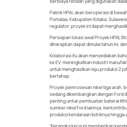
berbiaya rendah yang digunakan dalam
Pabrik HPAL akan beroperasi di bawah
Pomalaa, Kabupaten Kolaka, Sulawesi
regulator, proyek ini dapat menghasil
Persiapan lokasi awal Proyek HPAL Bl
diharapkan dapat dimulai tahun ini, d
Kolaborasi itu akan menyediakan baha
ke EV, meningkatkan industri manufa
untuk menghasilkan laju produksi 2 jut
bertahap.
Proyek pemrosesan nikel tiga arah, 
sedang dikembangkan dengan Ford da
penting untuk pembuatan baterai lit
sumber nikel Ford lainnya, berkontri
produksi kendaraan listriknya hingga 
“Kerangka kerja ini memberikan kenda