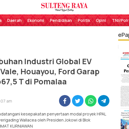
Perekat Rakyat Sulteng
Sulteng Raya
a
Daerah
Ekonomi
Pendidikan
Politik
Opini
TNI/Polr
ePa
uhan Industri Global EV
 Vale, Houayou, Ford Garap
67,5 T di Pomalaa
0:07 am