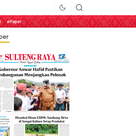
i
ePaper
per