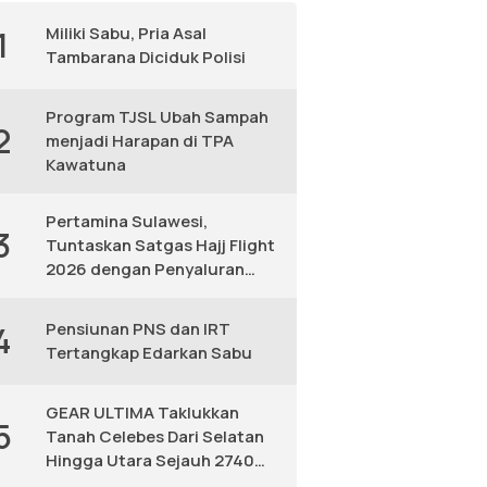
Miliki Sabu, Pria Asal
1
Tambarana Diciduk Polisi
Program TJSL Ubah Sampah
2
menjadi Harapan di TPA
Kawatuna
Pertamina Sulawesi,
3
Tuntaskan Satgas Hajj Flight
2026 dengan Penyaluran
Avtur Andal
Pensiunan PNS dan IRT
4
Tertangkap Edarkan Sabu
GEAR ULTIMA Taklukkan
5
Tanah Celebes Dari Selatan
Hingga Utara Sejauh 2740
KM