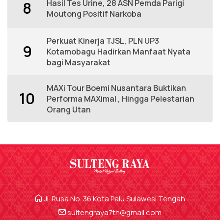
Hasil Tes Urine, 28 ASN Pemda Parigi
8
Moutong Positif Narkoba
Perkuat Kinerja TJSL, PLN UP3
9
Kotamobagu Hadirkan Manfaat Nyata
bagi Masyarakat
MAXi Tour Boemi Nusantara Buktikan
10
Performa MAXimal , Hingga Pelestarian
Orang Utan
Jl. Rusa No. 36 Kota Palu Sulawesi Tengah
sultengraya7th@gmail.com