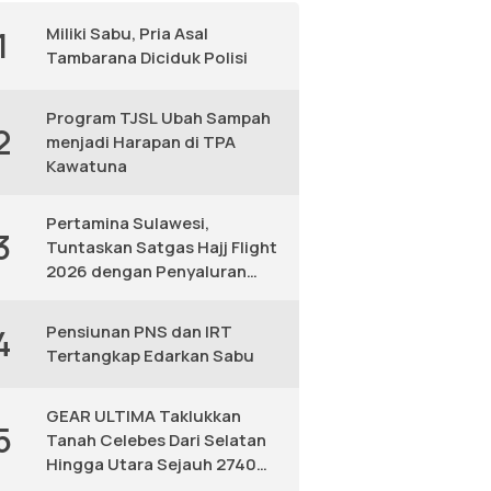
Miliki Sabu, Pria Asal
1
Tambarana Diciduk Polisi
Program TJSL Ubah Sampah
2
menjadi Harapan di TPA
Kawatuna
Pertamina Sulawesi,
3
Tuntaskan Satgas Hajj Flight
2026 dengan Penyaluran
Avtur Andal
Pensiunan PNS dan IRT
4
Tertangkap Edarkan Sabu
GEAR ULTIMA Taklukkan
5
Tanah Celebes Dari Selatan
Hingga Utara Sejauh 2740
KM