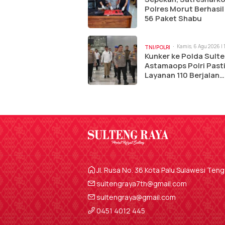
Polres Morut Berhasil
56 Paket Shabu
Kamis, 6 Agu 2026 | 
TNI/POLRI
am
Kunker ke Polda Sulte
Astamaops Polri Past
Layanan 110 Berjalan
Optimal
Jl. Rusa No. 36 Kota Palu Sulawesi Ten
sultengraya7th@gmail.com
sultengraya@gmail.com
0451 4012 445