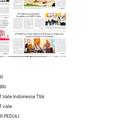
RI
BRI
T Vale Indonesia Tbk
T vale
RI PEDULI