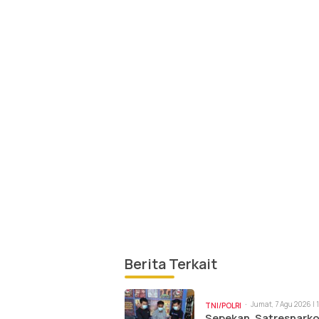
Berita Terkait
Jumat, 7 Agu 2026 | 
TNI/POLRI
Sepekan, Satresnark