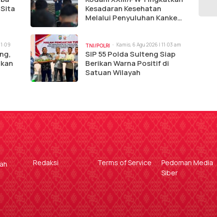
 Sita
Kesadaran Kesehatan
Melalui Penyuluhan Kanker
dan Tumor
11:09
Kamis, 6 Agu 2026 | 11:03 am
TNI/POLRI
ng,
SIP 55 Polda Sulteng Siap
ikan
Berikan Warna Positif di
Satuan Wilayah
Redaksi
Terms of Service
Pedoman Media
gah
Siber