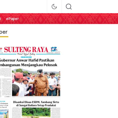
i
ePaper
per