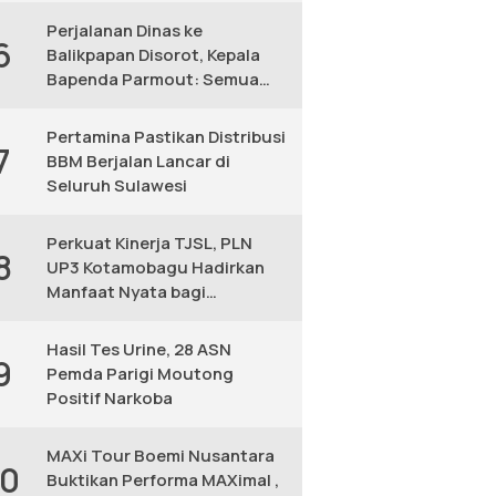
Perjalanan Dinas ke
6
Balikpapan Disorot, Kepala
Bapenda Parmout: Semua
yang Ikut Adalah Pegawai
Pertamina Pastikan Distribusi
7
BBM Berjalan Lancar di
Seluruh Sulawesi
Perkuat Kinerja TJSL, PLN
8
UP3 Kotamobagu Hadirkan
Manfaat Nyata bagi
Masyarakat
Hasil Tes Urine, 28 ASN
9
Pemda Parigi Moutong
Positif Narkoba
MAXi Tour Boemi Nusantara
10
Buktikan Performa MAXimal ,