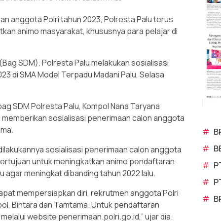
 anggota Polri tahun 2023, Polresta Palu terus
tkan animo masyarakat, khususnya para pelajar di
(Bag SDM), Polresta Palu melakukan sosialisasi
023 di SMA Model Terpadu Madani Palu, Selasa
abag SDM Polresta Palu, Kompol Nana Taryana
memberikan sosialisasi penerimaan calon anggota
ama.
#
B
#
B
ilakukannya sosialisasi penerimaan calon anggota
i bertujuan untuk meningkatkan animo pendaftaran
#
P
lu agar meningkat dibanding tahun 2022 lalu.
#
P
apat mempersiapkan diri, rekrutmen anggota Polri
#
B
pol, Bintara dan Tamtama. Untuk pendaftaran
melalui website penerimaan.polri.go.id,” ujar dia.