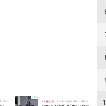
11:13 am
Jumat, 7 Agu 2026 | 9:58 am
TNI/POLRI
oba
Kodam XXIII/PW Tingkatkan