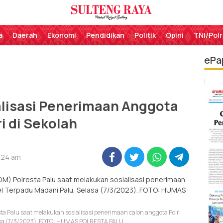
Perekat Rakyat Sulteng
Sulteng Raya
a
Daerah
Ekonomi
Pendidikan
Politik
Opini
TNI/Polr
ePa
alisasi Penerimaan Anggota
ri di Sekolah
9:24 am
 Palu saat melakukan sosialisasi penerimaan calon anggota Polri
asa (7/3/2023). FOTO: HUMAS POLRESTA PALU